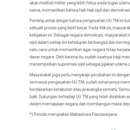
akan melihat militer yang lebih fokus pada tugas uta
sama, memastikan bahwa hak-hak sipil dan demokrasi 
Penting untuk diingat bahwa pengesahan UU TNI ini buk
sebuah proses yang lebih besar. Pada titik ini, masya
kebijakan ini. Sebagai negara demokrasi, masyaraka
sipil dalam setiap lini kehidupan berbangsa dan bernega
satu cara untuk memastikan agar negara tetap berjala
dasar negara. Oleh karena itu, sudah saatnya bagi ma
menempatkan supremasi sipil sebagai pijakan utama 
Masyarakat juga perlu menyikapi perubahan ini dengan
termasuk pengesahan UU TNI, sudah seharusnya membe
berdasarkan ketakutan atau prasangka semata. Semua
baik. Dukungan terhadap UU TNI yang telah disahkan a
dalam memajukan negara dan membangun masa depan 
*) Penulis merupakan Mahasiswa Pascasarjana.