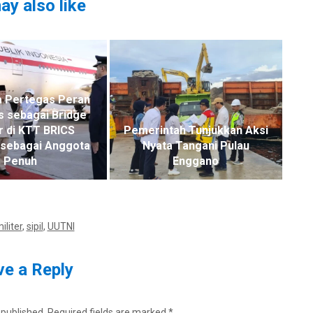
ay also like
a Pertegas Peran
s sebagai Bridge
r di KTT BRICS
Pemerintah Tunjukkan Aksi
sebagai Anggota
Nyata Tangani Pulau
Penuh
Enggano
iliter
,
sipil
,
UUTNI
e a Reply
 published.
Required fields are marked
*