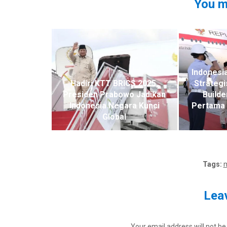
You m
Indonesi
Hadiri KTT BRICS 2025,
Strategi
Presiden Prabowo Jadikan
Builde
Indonesia Negara Kunci
Pertama 
Global
Tags:
m
Leav
Your email address will not be