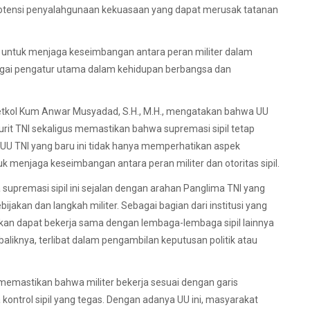
 potensi penyalahgunaan kekuasaan yang dapat merusak tatanan
ah untuk menjaga keseimbangan antara peran militer dalam
gai pengatur utama dalam kehidupan berbangsa dan
etkol Kum Anwar Musyadad, S.H., M.H., mengatakan bahwa UU
urit TNI sekaligus memastikan bahwa supremasi sipil tetap
UU TNI yang baru ini tidak hanya memperhatikan aspek
tuk menjaga keseimbangan antara peran militer dan otoritas sipil.
upremasi sipil ini sejalan dengan arahan Panglima TNI yang
jakan dan langkah militer. Sebagai bagian dari institusi yang
kan dapat bekerja sama dengan lembaga-lembaga sipil lainnya
aliknya, terlibat dalam pengambilan keputusan politik atau
memastikan bahwa militer bekerja sesuai dengan garis
kontrol sipil yang tegas. Dengan adanya UU ini, masyarakat