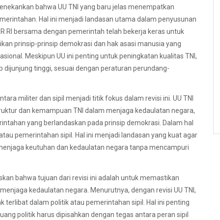
menekankan bahwa UU TNI yang baru jelas menempatkan
pemerintahan. Hal ini menjadi landasan utama dalam penyusunan
 RI bersama dengan pemerintah telah bekerja keras untuk
an prinsip-prinsip demokrasi dan hak asasi manusia yang
asional. Meskipun UU ini penting untuk peningkatan kualitas TNI,
 dijunjung tinggi, sesuai dengan peraturan perundang-
a militer dan sipil menjadi titik fokus dalam revisi ini. UU TNI
truktur dan kemampuan TNI dalam menjaga kedaulatan negara,
rintahan yang berlandaskan pada prinsip demokrasi. Dalam hal
tik atau pemerintahan sipil. Hal ini menjadi landasan yang kuat agar
i menjaga keutuhan dan kedaulatan negara tanpa mencampuri
an bahwa tujuan dari revisi ini adalah untuk memastikan
menjaga kedaulatan negara. Menurutnya, dengan revisi UU TNI,
k terlibat dalam politik atau pemerintahan sipil. Hal ini penting
ng politik harus dipisahkan dengan tegas antara peran sipil