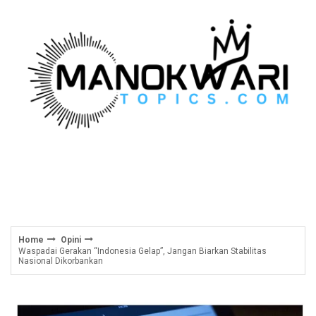
Skip
to
content
Home
Opini
Waspadai Gerakan “Indonesia Gelap”, Jangan Biarkan Stabilitas
Nasional Dikorbankan