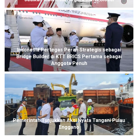
Indonesia Pertegas Peran Strategis sebagai
Bridge Builder di KTT BRICS Pertama sebagai
Anggota Penuh
Pemerintah Tunjukkan Aksi Nyata Tangani Pulau
Enggano