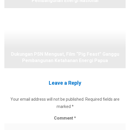
Pembangunan Energi Nasional
Dukungan PSN Menguat, Film “Pig Feast” Ganggu
Pembangunan Ketahanan Energi Papua
Leave a Reply
Your email address will not be published.
Required fields are
marked
*
Comment
*