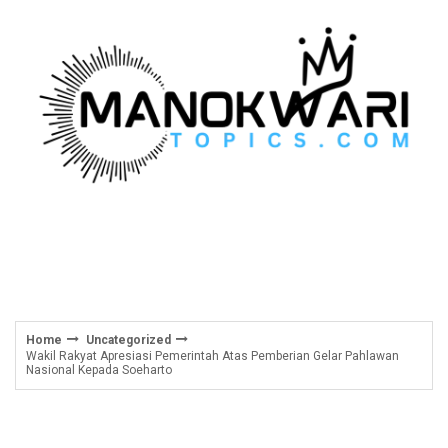
Skip
to
content
Home
Uncategorized
Wakil Rakyat Apresiasi Pemerintah Atas Pemberian Gelar Pahlawan
Nasional Kepada Soeharto