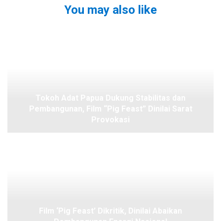
You may also like
Tokoh Adat Papua Dukung Stabilitas dan
Pembangunan, Film “Pig Feast” Dinilai Sarat
Provokasi
Film ‘Pig Feast’ Dikritik, Dinilai Abaikan