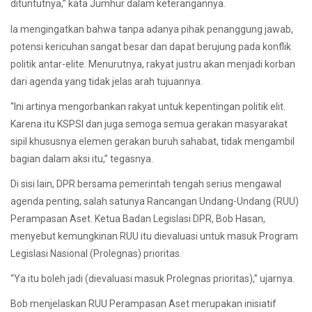
dituntutnya,” kata Jumhur dalam keterangannya.
Ia mengingatkan bahwa tanpa adanya pihak penanggung jawab,
potensi kericuhan sangat besar dan dapat berujung pada konflik
politik antar-elite. Menurutnya, rakyat justru akan menjadi korban
dari agenda yang tidak jelas arah tujuannya.
“Ini artinya mengorbankan rakyat untuk kepentingan politik elit.
Karena itu KSPSI dan juga semoga semua gerakan masyarakat
sipil khususnya elemen gerakan buruh sahabat, tidak mengambil
bagian dalam aksi itu,” tegasnya.
Di sisi lain, DPR bersama pemerintah tengah serius mengawal
agenda penting, salah satunya Rancangan Undang-Undang (RUU)
Perampasan Aset. Ketua Badan Legislasi DPR, Bob Hasan,
menyebut kemungkinan RUU itu dievaluasi untuk masuk Program
Legislasi Nasional (Prolegnas) prioritas.
“Ya itu boleh jadi (dievaluasi masuk Prolegnas prioritas),” ujarnya.
Bob menjelaskan RUU Perampasan Aset merupakan inisiatif