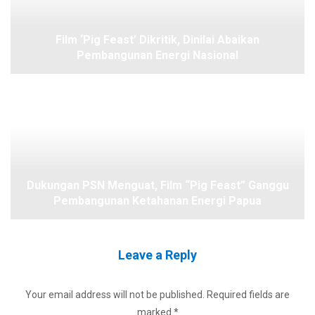
Film ‘Pig Feast’ Dikritik, Dinilai Abaikan
Pembangunan Energi Nasional
Dukungan PSN Menguat, Film “Pig Feast” Ganggu
Pembangunan Ketahanan Energi Papua
Leave a Reply
Your email address will not be published.
Required fields are
marked
*