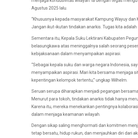
menjaga kondusivitas wilayah. Ia dengan tegas mengutu
Agustus 2025 lalu.
“Khususnya kepada masyarakat Kampung Wayuy dan K
Jangan ikut-ikutan tindakan anarkis. Tugas kita adalah
Sementara itu, Kepala Suku Lektirani Kabupaten Peg
belasungkawa atas meninggalnya salah seorang pesert
kebijaksanaan dalam menyampaikan aspirasi.
“Sebagai kepala suku dan warga negara Indonesia, say
menyampaikan aspirasi. Mari kita bersama menjaga s
kepentingan kelompok tertentu,” ungkap Wilhelm.
Seruan serupa diharapkan menjadi pegangan bersama
Menurut para tokoh, tindakan anarkis tidak hanya meru
Karena itu, mereka menekankan pentingnya kolaboras
dalam menjaga keamanan wilayah.
Dengan sikap saling menghormati dan komitmen menj
tetap bersatu, hidup rukun, dan menjauhkan diri dari 