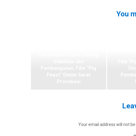
You m
Tokoh Adat Papua Dukung
Stabilitas dan
Film ‘Pi
Pembangunan, Film “Pig
Din
Feast” Dinilai Sarat
Pemba
Provokasi
Leav
Your email address will not be