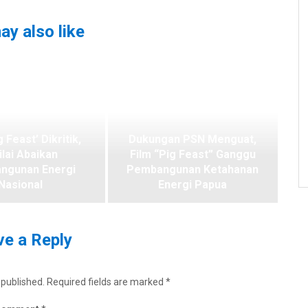
ay also like
g Feast’ Dikritik,
Dukungan PSN Menguat,
ilai Abaikan
Film “Pig Feast” Ganggu
ngunan Energi
Pembangunan Ketahanan
Nasional
Energi Papua
e a Reply
 published.
Required fields are marked
*