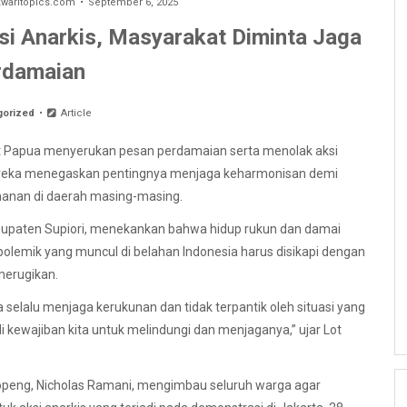
aritopics.com
September 6, 2025
i Anarkis, Masyarakat Diminta Jaga
rdamaian
gorized
Article
t Papua menyerukan pesan perdamaian serta menolak aksi
 Mereka menegaskan pentingnya menjaga keharmonisan demi
anan di daerah masing-masing.
bupaten Supiori, menekankan bahwa hidup rukun dan damai
lemik yang muncul di belahan Indonesia harus disikapi dengan
merugikan.
selalu menjaga kerukunan dan tidak terpantik oleh situasi yang
i kewajiban kita untuk melindungi dan menjaganya,” ujar Lot
openg, Nicholas Ramani, mengimbau seluruh warga agar