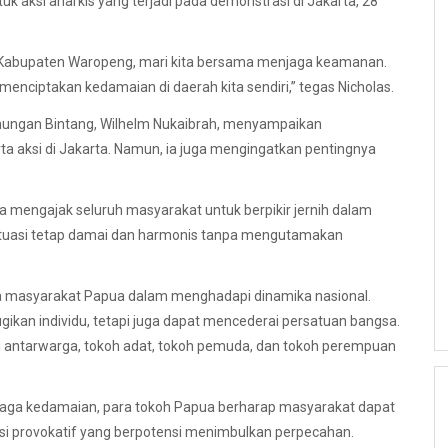
k aksi anarkis yang terjadi pada demonstrasi di Jakarta, 28
abupaten Waropeng, mari kita bersama menjaga keamanan.
 menciptakan kedamaian di daerah kita sendiri,” tegas Nicholas.
unungan Bintang, Wilhelm Nukaibrah, menyampaikan
a aksi di Jakarta. Namun, ia juga mengingatkan pentingnya
a mengajak seluruh masyarakat untuk berpikir jernih dalam
ituasi tetap damai dan harmonis tanpa mengutamakan
 masyarakat Papua dalam menghadapi dinamika nasional.
gikan individu, tetapi juga dapat mencederai persatuan bangsa.
i antarwarga, tokoh adat, tokoh pemuda, dan tokoh perempuan
aga kedamaian, para tokoh Papua berharap masyarakat dapat
aksi provokatif yang berpotensi menimbulkan perpecahan.