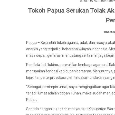
Written by
Admin@manokw
Tokoh Papua Serukan Tolak Aks
Pe
Uncate
Papua – Sejumlah tokoh agama, adat, dan masyaraka
anarkis yang terjadi di beberapa wilayah Indonesia.
masa depan generasi mendatang serta menjaga keam
Pendeta Lot Rubino, perwakilan lembaga agama di Ka
merupakan fondasi kehidupan bersama. Menurutnya, po
bijak, tanpa terprovokasi oleh tindakan-tindakan yang 
“Sebagai pemimpin umat, saya mengingatkan agar kita 
terjadi. Umat adalah titipan Tuhan, maka sudah menjad
Rubino.
Senada dengan itu, tokoh masyarakat Kabupaten War