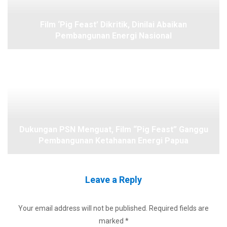
Film ‘Pig Feast’ Dikritik, Dinilai Abaikan
Pembangunan Energi Nasional
Dukungan PSN Menguat, Film “Pig Feast” Ganggu
Pembangunan Ketahanan Energi Papua
Leave a Reply
Your email address will not be published.
Required fields are
marked
*