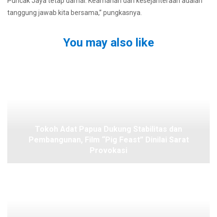
Puncak Jaya tetap damai. Keamanan dan kesejahteraan adalah
tanggung jawab kita bersama,” pungkasnya.
You may also like
Tokoh Adat Papua Dukung Stabilitas dan
Pembangunan, Film “Pig Feast” Dinilai Sarat
Provokasi