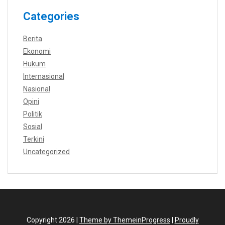
Categories
Berita
Ekonomi
Hukum
Internasional
Nasional
Opini
Politik
Sosial
Terkini
Uncategorized
Copyright 2026 |
Theme by ThemeinProgress
|
Proudly