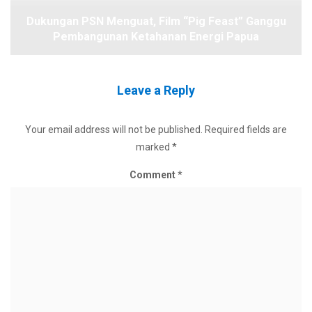
Dukungan PSN Menguat, Film “Pig Feast” Ganggu
Pembangunan Ketahanan Energi Papua
Leave a Reply
Your email address will not be published.
Required fields are
marked
*
Comment
*