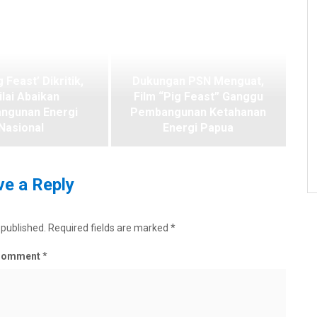
g Feast’ Dikritik,
Dukungan PSN Menguat,
ilai Abaikan
Film “Pig Feast” Ganggu
ngunan Energi
Pembangunan Ketahanan
Nasional
Energi Papua
e a Reply
 published.
Required fields are marked
*
Comment
*