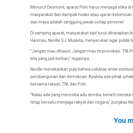
Menurut Desmont, aparat Polri harus menjaga etika di r
masyarakat dari dampak hoaks atau ujaran kebencian
dan maya adalah tanggung jawab setiap personel.
Di samping aparat, masyarakat sipil turut diharapkan
Harimau, Neville GJ. Muskita, menyerukan agar publik 
“Jangan mau dihasut. Jangan mau terprovokasi. TNI-Po
kita yang jadi korban,” tegasnya.
Neville menekankan pula bahwa soliditas antar instit
pembangunan dan demokrasi. Apabila ada pihak-pihak 
bersama rakyat, TNI, dan Polri.
“Kalau ada yang mencoba adu domba, berarti mereka mu
tetap bersatu menjaga rakyat dan negara,” pungkas Nev
You m