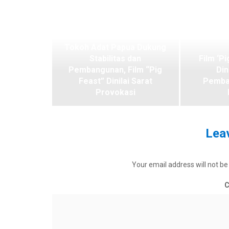
Tokoh Adat Papua Dukung
Stabilitas dan
Film ‘Pi
Pembangunan, Film “Pig
Din
Feast” Dinilai Sarat
Pemba
Provokasi
Leav
Your email address will not be