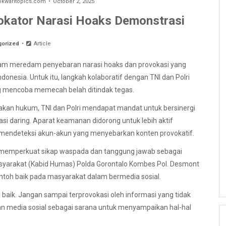
waritopics.com
October 2, 2025
okator Narasi Hoaks Demonstrasi
gorized
Article
am meredam penyebaran narasi hoaks dan provokasi yang
donesia. Untuk itu, langkah kolaboratif dengan TNI dan Polri
ng mencoba memecah belah ditindak tegas.
kan hukum, TNI dan Polri mendapat mandat untuk bersinergi
i daring. Aparat keamanan didorong untuk lebih aktif
a mendeteksi akun-akun yang menyebarkan konten provokatif.
us memperkuat sikap waspada dan tanggung jawab sebagai
syarakat (Kabid Humas) Polda Gorontalo Kombes Pol. Desmont
ntoh baik pada masyarakat dalam bermedia sosial.
 baik. Jangan sampai terprovokasi oleh informasi yang tidak
an media sosial sebagai sarana untuk menyampaikan hal-hal