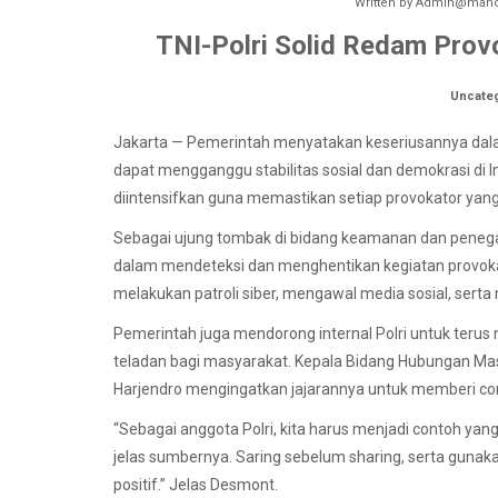
Written by
Admin@manok
TNI-Polri Solid Redam Prov
Uncate
Jakarta — Pemerintah menyatakan keseriusannya dal
dapat mengganggu stabilitas sosial dan demokrasi di In
diintensifkan guna memastikan setiap provokator ya
Sebagai ujung tombak di bidang keamanan dan penega
dalam mendeteksi dan menghentikan kegiatan provokas
melakukan patroli siber, mengawal media sosial, sert
Pemerintah juga mendorong internal Polri untuk ter
teladan bagi masyarakat. Kepala Bidang Hubungan Ma
Harjendro mengingatkan jajarannya untuk memberi co
“Sebagai anggota Polri, kita harus menjadi contoh yang
jelas sumbernya. Saring sebelum sharing, serta gunak
positif.” Jelas Desmont.