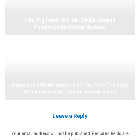
Film ‘Pig Feast’ Dikritik, Dinilai Abaikan
Pembangunan Energi Nasional
Dukungan PSN Menguat, Film “Pig Feast” Ganggu
Pembangunan Ketahanan Energi Papua
Leave a Reply
Your email address will not be published.
Required fields are