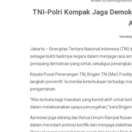
Written by
Admin@manokw
TNI-Polri Kompak Jaga Demokra
A
Uncate
Jakarta – Sinergitas Tentara Nasional Indonesia (TNI) d
sebagai bukti hadirnya negara dalam menjaga rasa aman p
penopang demokrasi yang sehat, sekaligus penangkal
Kepala Pusat Penerangan TNI, Brigjen TNI (Mar) Fre
langkah preventif. Ia menilai keterbukaan terhadap 
pengamanan.
“Kita terbuka bagi masukan yang konstruktif untuk berbe
dalam melaksanakan upaya pencegahan,” kata Brigjen 
Apresiasi juga datang dari Ketua Umum Rampai Nusant
dalam meredam potensi konflik dan menjaga stabilitas