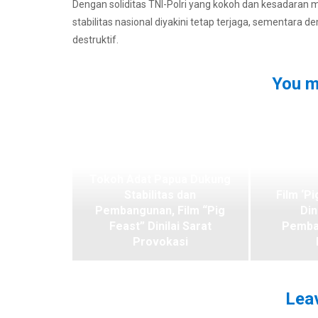
Dengan soliditas TNI-Polri yang kokoh dan kesadaran
stabilitas nasional diyakini tetap terjaga, sementara
destruktif.
You m
Tokoh Adat Papua Dukung
Stabilitas dan
Film ‘Pi
Pembangunan, Film “Pig
Din
Feast” Dinilai Sarat
Pemba
Provokasi
Leav