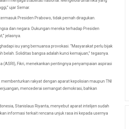
alam menjaga stabilitas nasional. Mengelola dinamika yang
ggi,” ujar Semar.
 termasuk Presiden Prabowo, tidak pernah diragukan.
a bangsa dan negara. Dukungan mereka terhadap Presiden
” jelasnya.
hadapi isu yang bernuansa provokasi. “Masyarakat perlu bijak
belah. Soliditas bangsa adalah kunci kemajuan,” tegasnya.
sia (ASRI), Fikri, menekankan pentingnya penyampaian aspirasi
aya membenturkan rakyat dengan aparat kepolisian maupun TNI
 perjuangan, mencederai semangat demokrasi, bahkan
s Indonesia, Stanislaus Riyanta, menyebut aparat intelijen sudah
kan informasi terkait rencana unjuk rasa ini kepada usernya