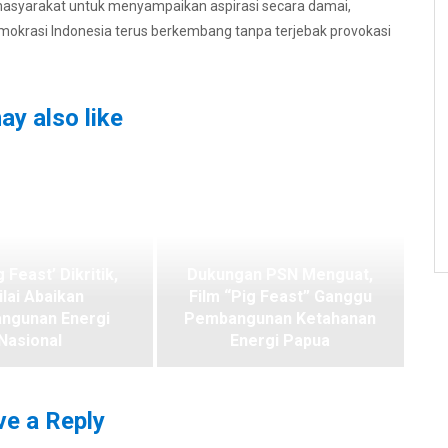
 masyarakat untuk menyampaikan aspirasi secara damai,
 demokrasi Indonesia terus berkembang tanpa terjebak provokasi
ay also like
g Feast’ Dikritik,
Dukungan PSN Menguat,
ilai Abaikan
Film “Pig Feast” Ganggu
ngunan Energi
Pembangunan Ketahanan
Nasional
Energi Papua
e a Reply