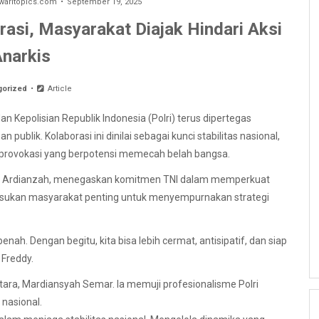
aritopics.com
September 19, 2025
si, Masyarakat Diajak Hindari Aksi
narkis
gorized
Article
an Kepolisian Republik Indonesia (Polri) terus dipertegas
ublik. Kolaborasi ini dinilai sebagai kunci stabilitas nasional,
 provokasi yang berpotensi memecah belah bangsa.
ddy Ardianzah, menegaskan komitmen TNI dalam memperkuat
masukan masyarakat penting untuk menyempurnakan strategi
nah. Dengan begitu, kita bisa lebih cermat, antisipatif, dan siap
Freddy.
ara, Mardiansyah Semar. Ia memuji profesionalisme Polri
 nasional.