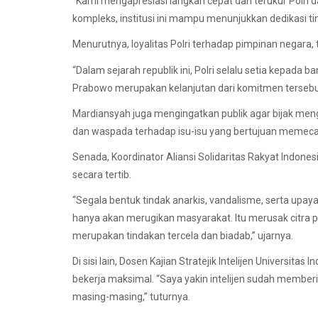
“Kami mengapresiasi langkah cepat dan terukur Polri d
kompleks, institusi ini mampu menunjukkan dedikasi tin
Menurutnya, loyalitas Polri terhadap pimpinan negara,
“Dalam sejarah republik ini, Polri selalu setia kepad
Prabowo merupakan kelanjutan dari komitmen tersebut,
Mardiansyah juga mengingatkan publik agar bijak meng
dan waspada terhadap isu-isu yang bertujuan memecah 
Senada, Koordinator Aliansi Solidaritas Rakyat Indone
secara tertib.
“Segala bentuk tindak anarkis, vandalisme, serta up
hanya akan merugikan masyarakat. Itu merusak citra
merupakan tindakan tercela dan biadab,” ujarnya.
Di sisi lain, Dosen Kajian Stratejik Intelijen Universita
bekerja maksimal. “Saya yakin intelijen sudah memberi
masing-masing,” tuturnya.