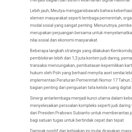
Lebih jauh, Meutya menggarisbawahi bahwa keberhasilan
elemen masyarakat seperti lembaga pemerintah, organisa
modal sosial yang sangat penting. Menurutnya, pember
merupakan perjuangan bersama untuk menyelamatkan
nilai sosial dan ekonomi masyarakat.
Beberapa langkah strategis yang dilakukan Kemkomdigi
pemblokiran lebih dari 1,3 juta konten judi daring, p
transaksi mencurigakan, pembatasan kepemilikan kart
hukum oleh Polri yang berhasil menyita aset senilai lebih 
implementasi Peraturan Pemerintah Nomor 17 Tahun 20
bagian penting dari penguatan tata kelola ruang digita
Sinergi antarlembaga menjadi kunci utama dalam keber
menyelesaikan persoalan kompleks seperti judi daring ta
dari Presiden Prabowo Subianto untuk memberantas jud
bagi satuan tugas untuk bertindak cepat dan tepat.
Dampak positif dari kebijakan ini mulai dirasakan masy