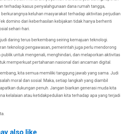
kan terhadap kasus penyalahgunaan dana rumah tangga,
a berkurangnya keluhan masyarakat terhadap aktivitas perjudian
fek domino dari keberhasilan kebijakan tidak hanya berhenti
ial sehari-hari.
judi daring terus berkembang seiring kemajuan teknologi.
iran teknologi pengawasan, pemerintah juga perlu mendorong
an publik untuk mengenali, menghindari, dan melaporkan aktivitas
uk memperkuat pertahanan nasional dari ancaman digital.
rkembang, kita semua memiliki tanggung jawab yang sama. Judi
alah moral dan sosial. Maka, setiap langkah yang diambil
dapatkan dukungan penuh. Jangan biarkan generasi muda kita
a kelalaian atau ketidakpedulian kita terhadap apa yang terjadi
ta.
ay also like