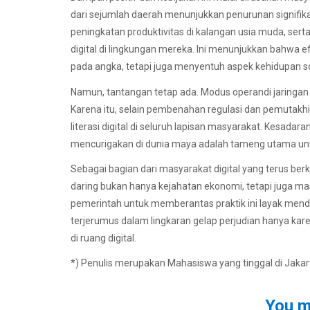
dari sejumlah daerah menunjukkan penurunan signifi
peningkatan produktivitas di kalangan usia muda, sert
digital di lingkungan mereka. Ini menunjukkan bahwa e
pada angka, tetapi juga menyentuh aspek kehidupan sos
Namun, tantangan tetap ada. Modus operandi jaringan 
Karena itu, selain pembenahan regulasi dan pemutakh
literasi digital di seluruh lapisan masyarakat. Kesadar
mencurigakan di dunia maya adalah tameng utama unt
Sebagai bagian dari masyarakat digital yang terus be
daring bukan hanya kejahatan ekonomi, tetapi juga mas
pemerintah untuk memberantas praktik ini layak men
terjerumus dalam lingkaran gelap perjudian hanya karen
di ruang digital.
*) Penulis merupakan Mahasiswa yang tinggal di Jakar
You m