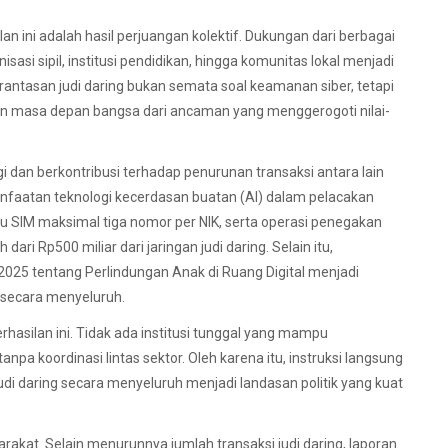
 ini adalah hasil perjuangan kolektif. Dukungan dari berbagai
si sipil, institusi pendidikan, hingga komunitas lokal menjadi
antasan judi daring bukan semata soal keamanan siber, tetapi
 masa depan bangsa dari ancaman yang menggerogoti nilai-
 dan berkontribusi terhadap penurunan transaksi antara lain
emanfaatan teknologi kecerdasan buatan (AI) dalam pelacakan
u SIM maksimal tiga nomor per NIK, serta operasi penegakan
dari Rp500 miliar dari jaringan judi daring. Selain itu,
25 tentang Perlindungan Anak di Ruang Digital menjadi
l secara menyeluruh.
hasilan ini. Tidak ada institusi tunggal yang mampu
npa koordinasi lintas sektor. Oleh karena itu, instruksi langsung
i daring secara menyeluruh menjadi landasan politik yang kuat
arakat. Selain menurunnya jumlah transaksi judi daring, laporan