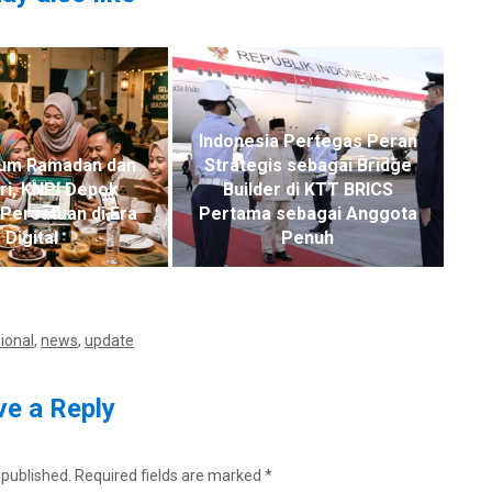
Indonesia Pertegas Peran
um Ramadan dan
Strategis sebagai Bridge
itri, KNPI Depok
Builder di KTT BRICS
Persatuan di Era
Pertama sebagai Anggota
Digital
Penuh
ional
,
news
,
update
e a Reply
 published.
Required fields are marked
*