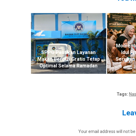
Moment
SPPG Pastikan Layanan
Idul F
Makan Bergizi Gratis Tetap
Serukan 
Optimal Selama Ramadan
Tags:
Nas
Leav
Your email address will not be