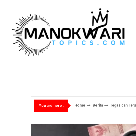
Skip
to
content
Home
Berita
Tegas dan Teru
You are here :