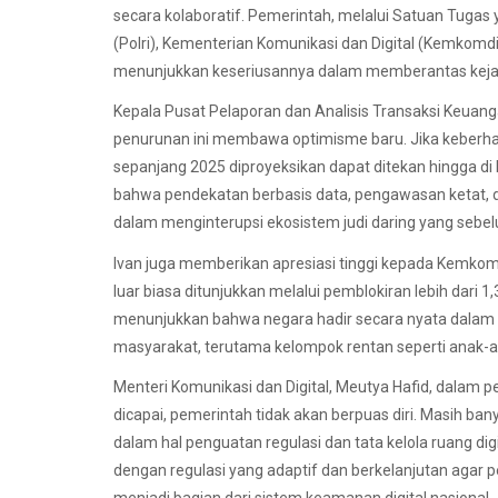
secara kolaboratif. Pemerintah, melalui Satuan Tugas y
(Polri), Kementerian Komunikasi dan Digital (Kemkomdi
menunjukkan keseriusannya dalam memberantas kejah
Kepala Pusat Pelaporan dan Analisis Transaksi Keua
penurunan ini membawa optimisme baru. Jika keberhasil
sepanjang 2025 diproyeksikan dapat ditekan hingga di b
bahwa pendekatan berbasis data, pengawasan ketat, d
dalam menginterupsi ekosistem judi daring yang sebe
Ivan juga memberikan apresiasi tinggi kepada Kemkom
luar biasa ditunjukkan melalui pemblokiran lebih dari 1,
menunjukkan bahwa negara hadir secara nyata dalam m
masyarakat, terutama kelompok rentan seperti anak-a
Menteri Komunikasi dan Digital, Meutya Hafid, dala
dicapai, pemerintah tidak akan berpuas diri. Masih ba
dalam hal penguatan regulasi dan tata kelola ruang di
dengan regulasi yang adaptif dan berkelanjutan agar p
menjadi bagian dari sistem keamanan digital nasional.