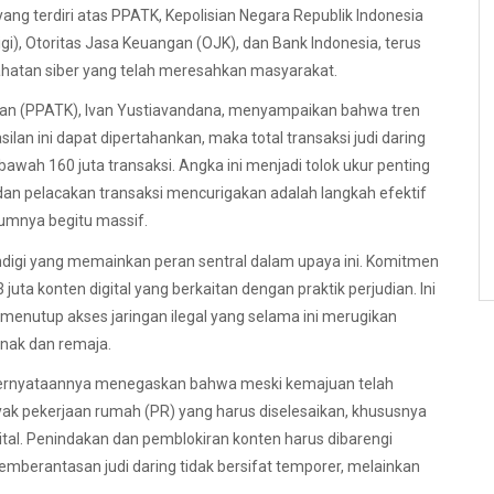
ang terdiri atas PPATK, Kepolisian Negara Republik Indonesia
gi), Otoritas Jasa Keuangan (OJK), dan Bank Indonesia, terus
atan siber yang telah meresahkan masyarakat.
ngan (PPATK), Ivan Yustiavandana, menyampaikan bahwa tren
an ini dapat dipertahankan, maka total transaksi judi daring
awah 160 juta transaksi. Angka ini menjadi tolok ukur penting
an pelacakan transaksi mencurigakan adalah langkah efektif
lumnya begitu massif.
digi yang memainkan peran sentral dalam upaya ini. Komitmen
3 juta konten digital yang berkaitan dengan praktik perjudian. Ini
enutup akses jaringan ilegal yang selama ini merugikan
nak dan remaja.
m pernyataannya menegaskan bahwa meski kemajuan telah
nyak pekerjaan rumah (PR) yang harus diselesaikan, khususnya
gital. Penindakan dan pemblokiran konten harus dibarengi
emberantasan judi daring tidak bersifat temporer, melainkan