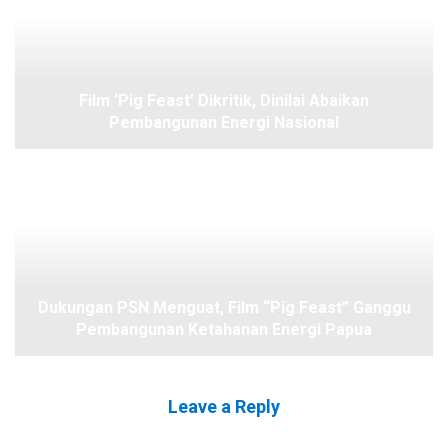
Film ‘Pig Feast’ Dikritik, Dinilai Abaikan
Pembangunan Energi Nasional
Dukungan PSN Menguat, Film “Pig Feast” Ganggu
Pembangunan Ketahanan Energi Papua
Leave a Reply