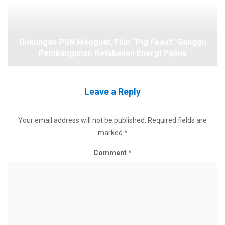
Dukungan PSN Menguat, Film “Pig Feast” Ganggu
Pembangunan Ketahanan Energi Papua
Leave a Reply
Your email address will not be published.
Required fields are
marked
*
Comment
*