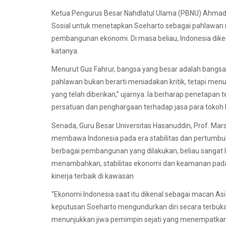
Ketua Pengurus Besar Nahdlatul Ulama (PBNU) Ahmad 
Sosial untuk menetapkan Soeharto sebagai pahlawan nas
pembangunan ekonomi. Di masa beliau, Indonesia diken
katanya.
Menurut Gus Fahrur, bangsa yang besar adalah bangs
pahlawan bukan berarti meniadakan kritik, tetapi m
yang telah diberikan,” ujarnya. Ia berharap peneta
persatuan dan penghargaan terhadap jasa para tokoh
Senada, Guru Besar Universitas Hasanuddin, Prof. Mars
membawa Indonesia pada era stabilitas dan pertumbu
berbagai pembangunan yang dilakukan, beliau sangat l
menambahkan, stabilitas ekonomi dan keamanan pada
kinerja terbaik di kawasan.
“Ekonomi Indonesia saat itu dikenal sebagai macan Asia.
keputusan Soeharto mengundurkan diri secara terbuka
menunjukkan jiwa pemimpin sejati yang menempatkan k