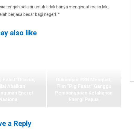
a tengah belajar untuk tidak hanya mengingat masa lalu,
ah berjasa besar bagi negeri. *
ay also like
g Feast’ Dikritik,
Dukungan PSN Menguat,
ilai Abaikan
Film “Pig Feast” Ganggu
ngunan Energi
Pembangunan Ketahanan
Nasional
Energi Papua
e a Reply