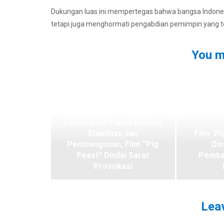
Dukungan luas ini mempertegas bahwa bangsa Indonesi
tetapi juga menghormati pengabdian pemimpin yang tel
You m
Tokoh Adat Papua Dukung
Stabilitas dan
Film ‘Pi
Pembangunan, Film “Pig
Din
Feast” Dinilai Sarat
Pemba
Provokasi
Leav