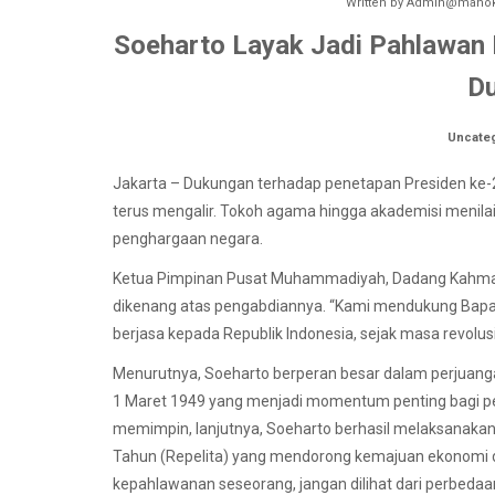
Written by
Admin@manokw
Soeharto Layak Jadi Pahlawan 
D
Uncate
Jakarta – Dukungan terhadap penetapan Presiden ke-2
terus mengalir. Tokoh agama hingga akademisi menila
penghargaan negara.
Ketua Pimpinan Pusat Muhammadiyah, Dadang Kahmad,
dikenang atas pengabdiannya. “Kami mendukung Bapak
berjasa kepada Republik Indonesia, sejak masa revo
Menurutnya, Soeharto berperan besar dalam perju
1 Maret 1949 yang menjadi momentum penting bagi pe
memimpin, lanjutnya, Soeharto berhasil melaksanak
Tahun (Repelita) yang mendorong kemajuan ekonomi dan
kepahlawanan seseorang, jangan dilihat dari perbedaan p