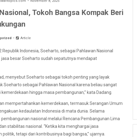
aritopics.com
November 8, 2025
Nasional, Tokoh Bangsa Kompak Beri
ukungan
gorized
Article
 Republik Indonesia, Soeharto, sebagai Pahlawan Nasional
i jasa besar Soeharto sudah sepatutnya mendapat
 menyebut Soeharto sebagai tokoh penting yang layak
 Soeharto sebagai Pahlawan Nasional karena beliau sangat
lusi kemerdekaan hingga masa pembangunan,” kata Dadang.
angan mempertahankan kemerdekaan, termasuk Serangan Umum
ngakuan kedaulatan Indonesia di mata dunia. Selama
an pembangunan nasional melalui Rencana Pembangunan Lima
 stabilitas nasional. “Ketika kita menghargai jasa
olitik, tetapi dari kontribusinya bagi bangsa,” ujarnya.