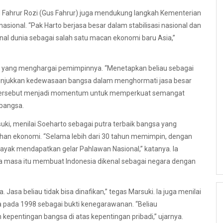
Fahrur Rozi (Gus Fahrur) juga mendukung langkah Kementerian
ional. “Pak Harto berjasa besar dalam stabilisasi nasional dan
al dunia sebagai salah satu macan ekonomi baru Asia,”
a yang menghargai pemimpinnya. “Menetapkan beliau sebagai
enunjukkan kedewasaan bangsa dalam menghormati jasa besar
pan tersebut menjadi momentum untuk memperkuat semangat
 bangsa.
uki, menilai Soeharto sebagai putra terbaik bangsa yang
han ekonomi. “Selama lebih dari 30 tahun memimpin, dengan
ayak mendapatkan gelar Pahlawan Nasional,” katanya. Ia
 masa itu membuat Indonesia dikenal sebagai negara dengan
 Jasa beliau tidak bisa dinafikan,” tegas Marsuki. Ia juga menilai
 pada 1998 sebagai bukti kenegarawanan. “Beliau
epentingan bangsa di atas kepentingan pribadi,” ujarnya.