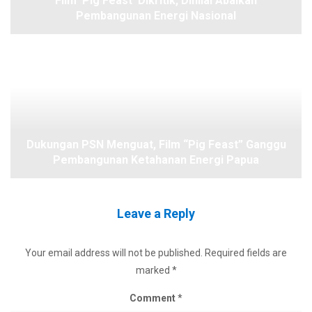
Film ‘Pig Feast’ Dikritik, Dinilai Abaikan
Pembangunan Energi Nasional
Dukungan PSN Menguat, Film “Pig Feast” Ganggu
Pembangunan Ketahanan Energi Papua
Leave a Reply
Your email address will not be published.
Required fields are
marked
*
Comment
*