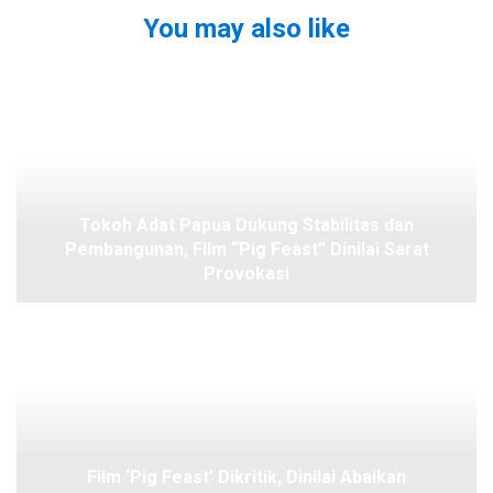
You may also like
Tokoh Adat Papua Dukung Stabilitas dan
Pembangunan, Film “Pig Feast” Dinilai Sarat
Provokasi
Film ‘Pig Feast’ Dikritik, Dinilai Abaikan