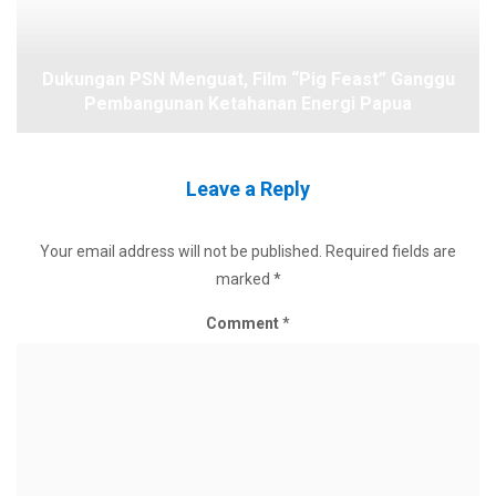
Dukungan PSN Menguat, Film “Pig Feast” Ganggu
Pembangunan Ketahanan Energi Papua
Leave a Reply
Your email address will not be published.
Required fields are
marked
*
Comment
*