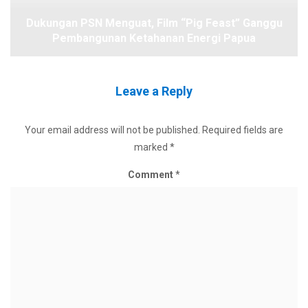
Dukungan PSN Menguat, Film “Pig Feast” Ganggu
Pembangunan Ketahanan Energi Papua
Leave a Reply
Your email address will not be published.
Required fields are
marked
*
Comment
*