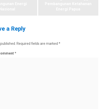
ngunan Energi
Pembangunan Ketahanan
Nasional
Energi Papua
e a Reply
 published.
Required fields are marked
*
Comment
*