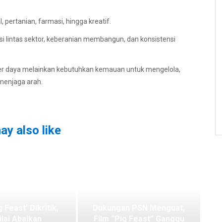
, pertanian, farmasi, hingga kreatif.
orasi lintas sektor, keberanian membangun, dan konsistensi
er daya melainkan kebutuhkan kemauan untuk mengelola,
menjaga arah.
ay also like
g Feast’ Dikritik,
Dukungan PSN Menguat,
ilai Abaikan
Film “Pig Feast” Ganggu