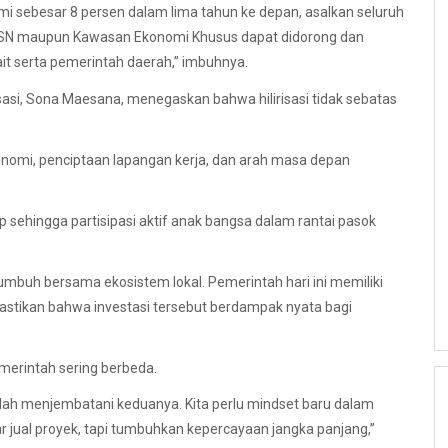
i sebesar 8 persen dalam lima tahun ke depan, asalkan seluruh
, PSN maupun Kawasan Ekonomi Khusus dapat didorong dan
it serta pemerintah daerah,” imbuhnya.
isasi, Sona Maesana, menegaskan bahwa hilirisasi tidak sebatas
ekonomi, penciptaan lapangan kerja, dan arah masa depan
sehingga partisipasi aktif anak bangsa dalam rantai pasok
 tumbuh bersama ekosistem lokal. Pemerintah hari ini memiliki
astikan bahwa investasi tersebut berdampak nyata bagi
erintah sering berbeda.
dalah menjembatani keduanya. Kita perlu mindset baru dalam
jual proyek, tapi tumbuhkan kepercayaan jangka panjang,”