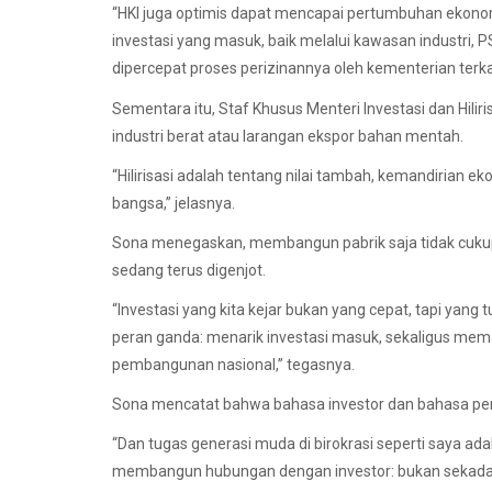
“HKI juga optimis dapat mencapai pertumbuhan ekonom
investasi yang masuk, baik melalui kawasan industri
dipercepat proses perizinannya oleh kementerian terka
Sementara itu, Staf Khusus Menteri Investasi dan Hilir
industri berat atau larangan ekspor bahan mentah.
“Hilirisasi adalah tentang nilai tambah, kemandirian 
bangsa,” jelasnya.
Sona menegaskan, membangun pabrik saja tidak cukup 
sedang terus digenjot.
“Investasi yang kita kejar bukan yang cepat, tapi yang
peran ganda: menarik investasi masuk, sekaligus mem
pembangunan nasional,” tegasnya.
Sona mencatat bahwa bahasa investor dan bahasa pem
“Dan tugas generasi muda di birokrasi seperti saya a
membangun hubungan dengan investor: bukan sekadar 