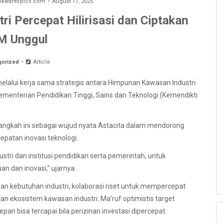
waritopics.com
August 17, 2025
ri Percepat Hilirisasi dan Ciptakan
M Unggul
gorized
Article
melalui kerja sama strategis antara Himpunan Kawasan Industri
Kementerian Pendidikan Tinggi, Sains dan Teknologi (Kemendikti
ngkah ini sebagai wujud nyata Astacita dalam mendorong
epatan inovasi teknologi.
stri dan institusi pendidikan serta pemerintah, untuk
n dan inovasi,” ujarnya.
an kebutuhan industri, kolaborasi riset untuk mempercepat
tan ekosistem kawasan industri. Ma’ruf optimistis target
n bisa tercapai bila perizinan investasi dipercepat.