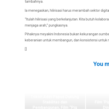
tambahnya.
Ia menegaskan, hilirisasi harus merambah sektor digital
“Itulah hilirisasi yang berkelanjutan. Kita butuh kolab
menjaga arah,” pungkasnya.
Pihaknya meyakini Indonesia bukan kekurangan sumb
keberanian untuk membangun, dan konsistensi untuk 
[]
You m
Tokoh Adat Papua Dukung
Stabilitas dan
Film ‘Pi
Pembangunan, Film “Pig
Din