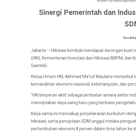
Written by
Admin@manok
Sinergi Pemerintah dan Indust
SD
Uncate
Jakarta — Hilirisasi kembali mendapat dorongan kuat 
(HKI), Kementerian Investasi dan Hilirisasi/BKPM, dan 
Saintek).
Ketua Umum HKI, Akhmad Ma’ruf Maulana menyebut la
kemandirian ekonomi nasional, keberlanjutan, dan perc
“HKI berperan aktif sebagai jembatan antara sektor indu
menciptakan daya saing baru yang berbasis pengetahua
Kerja sama ini mencakup penyelarasan kurikulum deng
hilirisasi, serta penciptaan SDM unggul melalui pengua
pertumbuhan ekonomi 8 persen dalam lima tahun ke depa