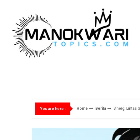
Skip
to
content
Home
Berita
Sinergi Lintas
You are here :