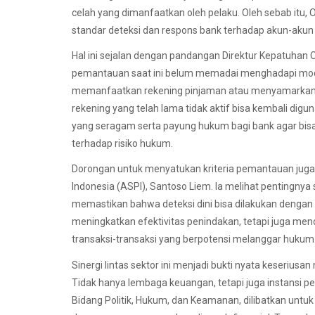
celah yang dimanfaatkan oleh pelaku. Oleh sebab it
standar deteksi dan respons bank terhadap akun-aku
Hal ini sejalan dengan pandangan Direktur Kepatuhan 
pemantauan saat ini belum memadai menghadapi modu
memanfaatkan rekening pinjaman atau menyamarkan ali
rekening yang telah lama tidak aktif bisa kembali digu
yang seragam serta payung hukum bagi bank agar bisa
terhadap risiko hukum.
Dorongan untuk menyatukan kriteria pemantauan jug
Indonesia (ASPI), Santoso Liem. Ia melihat pentingnya
memastikan bahwa deteksi dini bisa dilakukan dengan 
meningkatkan efektivitas penindakan, tetapi juga men
transaksi-transaksi yang berpotensi melanggar hukum
Sinergi lintas sektor ini menjadi bukti nyata keserius
Tidak hanya lembaga keuangan, tetapi juga instansi p
Bidang Politik, Hukum, dan Keamanan, dilibatkan unt