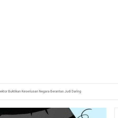
 Sektor Buktikan Keseriusan Negara Berantas Judi Daring