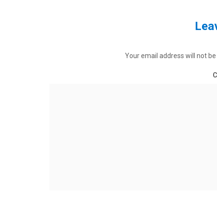
Leav
Your email address will not be