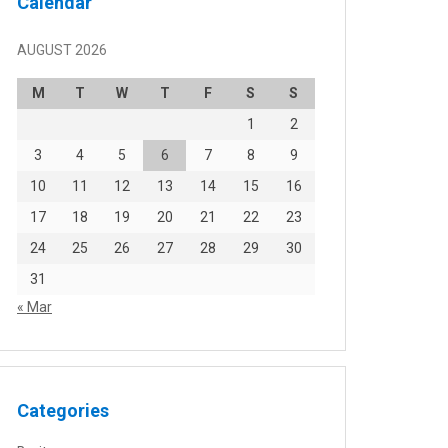
Calendar
AUGUST 2026
M
T
W
T
F
S
S
1
2
3
4
5
6
7
8
9
10
11
12
13
14
15
16
17
18
19
20
21
22
23
24
25
26
27
28
29
30
31
« Mar
Categories