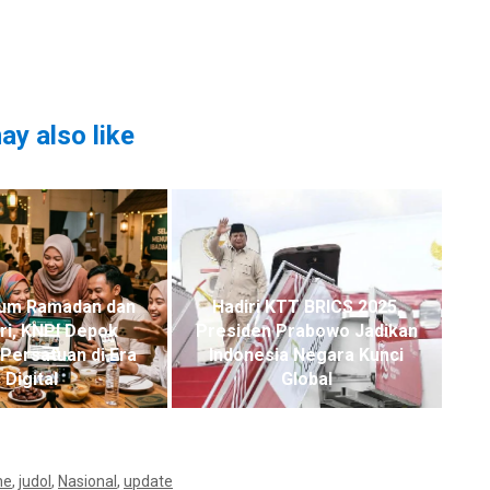
ay also like
um Ramadan dan
Hadiri KTT BRICS 2025,
itri, KNPI Depok
Presiden Prabowo Jadikan
Persatuan di Era
Indonesia Negara Kunci
Digital
Global
ne
,
judol
,
Nasional
,
update