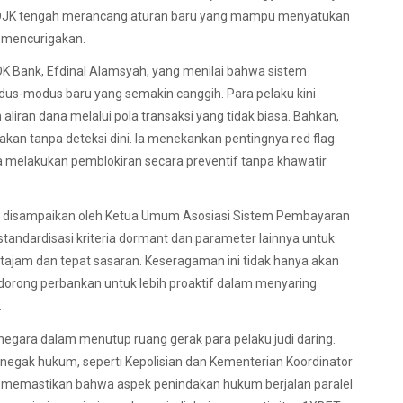
u, OJK tengah merancang aturan baru yang mampu menyatukan
n mencurigakan.
OK Bank, Efdinal Alamsyah, yang menilai bahwa sistem
s-modus baru yang semakin canggih. Para pelaku kini
ran dana melalui pola transaksi yang tidak biasa. Bahkan,
nakan tanpa deteksi dini. Ia menekankan pentingnya red flag
 melakukan pemblokiran secara preventif tanpa khawatir
a disampaikan oleh Ketua Umum Asosiasi Sistem Pembayaran
 standardisasi kriteria dormant dan parameter lainnya untuk
tajam dan tepat sasaran. Keseragaman ini tidak hanya akan
dorong perbankan untuk lebih proaktif dalam menyaring
.
an negara dalam menutup ruang gerak para pelaku judi daring.
enegak hukum, seperti Kepolisian dan Kementerian Koordinator
uk memastikan bahwa aspek penindakan hukum berjalan paralel