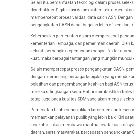
Selain itu, pemanfaatan teknologi dalam proses selek
diperhatikan. Digitalisasi dalam sistem rekrutmen aka
mempercepat proses validasi data calon ASN. Dengan s
pengangkatan CASN dapat berjalan lebih efisien dan t
Keberhasilan pemerintah dalam mempercepat pengang
kementerian, lembaga, dan pemerintah daerah. Oleh ka
seluruh pemangku kepentingan menjadi faktor utama 
kuat, maka berbagai tantangan yang mungkin muncul da
Selain mempercepat proses pengangkatan CASN, peme
dengan merancang berbagai kebijakan yang mendukung
pelatihan dan pengembangan keahlian bagi ASN terus 
mereka di lingkungan kerja. Hal ini membuktikan bahw
tetapi juga pada kualitas SDM yang akan mengisi sekt
Pemerintah telah menunjukkan komitmen dan keser
memastikan pelayanan publik yang lebih baik. Kini s
langkah ini akan membawa manfaat nyata bagi masyara
daerah, serta masyarakat, percepatan pengangkatan