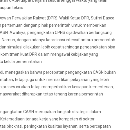
katan CASN dapat berjalan sesuai tenggat waktu yang telah
aupun teknis.
Dewan Perwakilan Rakyat (DPR). Wakil Ketua DPR, Sufmi Dasco
pertemuan dengan pihak pemerintah untuk memberikan
CASN. Awalnya, pengangkatan CPNS dijadwalkan berlangsung
 Namun, dengan adanya koordinasi intensif antara pemerintah
dan simulasi dilakukan lebih cepat sehingga pengangkatan bisa
n komitmen kuat DPR dalam mengawal kebijakan yang
ta kelola pemerintahan.
 Hadi, menegaskan bahwa percepatan pengangkatan CASN bukan
tahan, tetapi juga untuk memastikan pelayanan yang lebih
 proses ini akan tetap memperhatikan kesiapan kementerian,
 masyarakat diharapkan tetap tenang karena pemerintah
ngangkatan CASN merupakan langkah strategis dalam
Ketersediaan tenaga kerja yang kompeten di sektor
s birokrasi, peningkatan kualitas layanan, serta percepatan