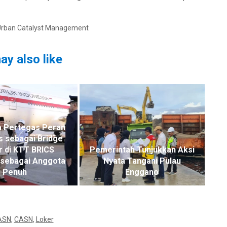
 Urban Catalyst Management
ay also like
a Pertegas Peran
s sebagai Bridge
r di KTT BRICS
Pemerintah Tunjukkan Aksi
sebagai Anggota
Nyata Tangani Pulau
Penuh
Enggano
ASN
,
CASN
,
Loker