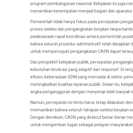
program pembangunan nasional. Kebijakan ini juga menja
menantikan kesempatan menjadi bagian dari aparatur
Pemerintah tidak hanya fokus pada percepatan penga
proses seleksi dan pengangkatan berjalan tanpa hamba
pelaksanaan rapat koordinasi antara pemerintah pus
bahwa seluruh prosedur administratif telah disiapkan
untuk mempercepat pengangkatan CASN dapat terwuju
Dari perspektif kebijakan publik, percepatan pengan
kebutuhan birokrasi yang adaptif dan responsif. Di te
efisien, keberadaan SDM yang memadai di sektor peme
meningkatkan kualitas layanan publik. Selain itu, ke
angka pengangguran dengan menyerap lebih banyak te
Namun, percepatan ini tentu harus tetap dilakukan den
memastikan bahwa seluruh tahapan seleksi berjalan sec
Dengan demikian, CASN yang direkrut benar-benar meru
untuk mengemban tugas sebagai pelayan masyarakat