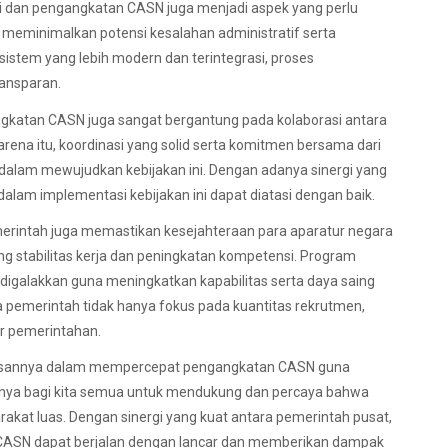
si dan pengangkatan CASN juga menjadi aspek yang perlu
n meminimalkan potensi kesalahan administratif serta
istem yang lebih modern dan terintegrasi, proses
ransparan.
katan CASN juga sangat bergantung pada kolaborasi antara
rena itu, koordinasi yang solid serta komitmen bersama dari
dalam mewujudkan kebijakan ini. Dengan adanya sinergi yang
lam implementasi kebijakan ini dapat diatasi dengan baik.
rintah juga memastikan kesejahteraan para aparatur negara
 stabilitas kerja dan peningkatan kompetensi. Program
digalakkan guna meningkatkan kapabilitas serta daya saing
a pemerintah tidak hanya fokus pada kuantitas rekrutmen,
or pemerintahan.
iusannya dalam mempercepat pengangkatan CASN guna
aatnya bagi kita semua untuk mendukung dan percaya bahwa
kat luas. Dengan sinergi yang kuat antara pemerintah pusat,
 CASN dapat berjalan dengan lancar dan memberikan dampak