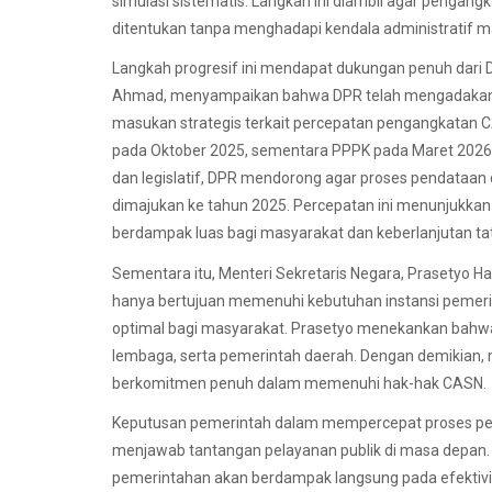
simulasi sistematis. Langkah ini diambil agar pengang
ditentukan tanpa menghadapi kendala administratif m
Langkah progresif ini mendapat dukungan penuh dari 
Ahmad, menyampaikan bahwa DPR telah mengadakan 
masukan strategis terkait percepatan pengangkatan 
pada Oktober 2025, sementara PPPK pada Maret 2026.
dan legislatif, DPR mendorong agar proses pendataan 
dimajukan ke tahun 2025. Percepatan ini menunjukka
berdampak luas bagi masyarakat dan keberlanjutan ta
Sementara itu, Menteri Sekretaris Negara, Prasetyo
hanya bertujuan memenuhi kebutuhan instansi pemerin
optimal bagi masyarakat. Prasetyo menekankan bahwa
lembaga, serta pemerintah daerah. Dengan demikian,
berkomitmen penuh dalam memenuhi hak-hak CASN.
Keputusan pemerintah dalam mempercepat proses pe
menjawab tantangan pelayanan publik di masa depan. 
pemerintahan akan berdampak langsung pada efektivita