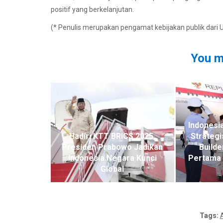
positif yang berkelanjutan.
(* Penulis merupakan pengamat kebijakan publik dari
You m
Indonesi
Hadiri KTT BRICS 2025,
Strategi
Presiden Prabowo Jadikan
Builde
Indonesia Negara Kunci
Pertama 
Global
Tags: