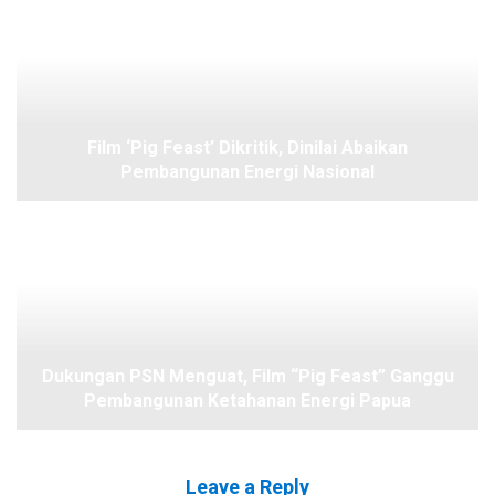
Film ‘Pig Feast’ Dikritik, Dinilai Abaikan
Pembangunan Energi Nasional
Dukungan PSN Menguat, Film “Pig Feast” Ganggu
Pembangunan Ketahanan Energi Papua
Leave a Reply