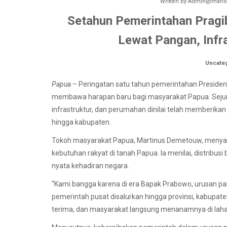
Written by
Admin@manok
Setahun Pemerintahan Pragi
Lewat Pangan, Infr
Uncate
Papua
– Peringatan satu tahun pemerintahan Preside
membawa harapan baru bagi masyarakat Papua. Sejuml
infrastruktur, dan perumahan dinilai telah memberika
hingga kabupaten.
Tokoh masyarakat Papua, Martinus Demetouw, menyam
kebutuhan rakyat di tanah Papua. Ia menilai, distribusi
nyata kehadiran negara.
“Kami bangga karena di era Bapak Prabowo, urusan pa
pemerintah pusat disalurkan hingga provinsi, kabupaten
terima, dan masyarakat langsung menanamnya di laha