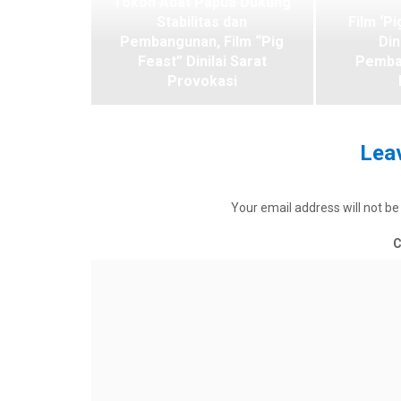
Tokoh Adat Papua Dukung
Stabilitas dan
Film ‘Pi
Pembangunan, Film “Pig
Din
Feast” Dinilai Sarat
Pemba
Provokasi
Leav
Your email address will not be