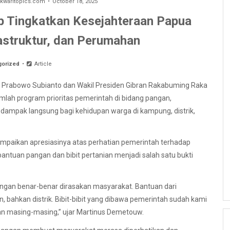
waritopics.com
October 18, 2025
b Tingkatkan Kesejahteraan Papua
astruktur, dan Perumahan
gorized
Article
n Prabowo Subianto dan Wakil Presiden Gibran Rakabuming Raka
ah program prioritas pemerintah di bidang pangan,
n dampak langsung bagi kehidupan warga di kampung, distrik,
paikan apresiasinya atas perhatian pemerintah terhadap
 bantuan pangan dan bibit pertanian menjadi salah satu bukti
ngan benar-benar dirasakan masyarakat. Bantuan dari
, bahkan distrik. Bibit-bibit yang dibawa pemerintah sudah kami
n masing-masing,” ujar Martinus Demetouw.