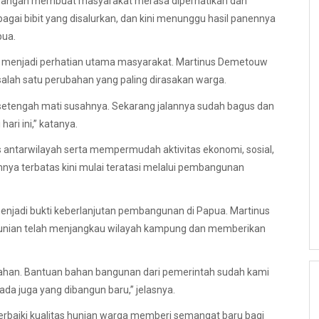
 pangan membuat masyarakat merasa diperhatikan dan
gai bibit yang disalurkan, dan kini menunggu hasil panennya
pua.
ga menjadi perhatian utama masyarakat. Martinus Demetouw
lah satu perubahan yang paling dirasakan warga.
tu setengah mati susahnya. Sekarang jalannya sudah bagus dan
ri ini,” katanya.
 antarwilayah serta mempermudah aktivitas ekonomi, sosial,
mnya terbatas kini mulai teratasi melalui pembangunan
njadi bukti keberlanjutan pembangunan di Papua. Martinus
unian telah menjangkau wilayah kampung dan memberikan
ahan. Bantuan bahan bangunan dari pemerintah sudah kami
 ada juga yang dibangun baru,” jelasnya.
baiki kualitas hunian warga memberi semangat baru bagi