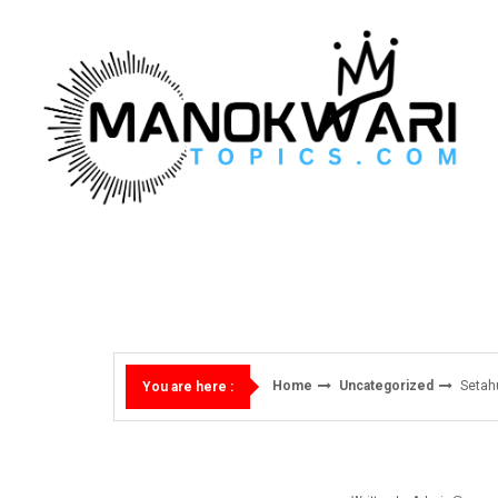
Skip
to
content
Home
Uncategorized
Setah
You are here :