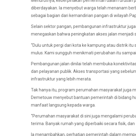
Menurutnya, keberpihakan pemerintah dalam urusan
diberdayakan. Ia menyebut warga telah menanam berba
sebagai bagian dari kemandirian pangan di wilayah Pa
Selain sektor pangan, pembangunan infrastruktur ju
menegaskan bahwa peningkatan akses jalan menjadi sa
“Dulu untuk pergi dari kota ke kampung atau distrik i
mulus. Kami sungguh menikmati perubahan itu sampai ha
Pembangunan jalan dinilai telah membuka konektivitas
dan pelayanan publik. Akses transportasi yang sebelu
infrastruktur yang lebih merata.
Tak hanya itu, program perumahan masyarakat juga me
Demetouw menyebut bantuan pemerintah di bidang h
manfaat langsung kepada warga.
“Perumahan masyarakat di sini juga mengalami perub
terima. Banyak rumah yang diperbaiki secara fisik, dan
Ia menambahkan, perhatian pemerintah dalam memper