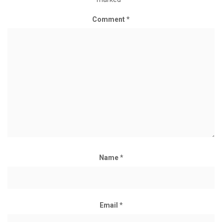
Comment
*
Name
*
Email
*