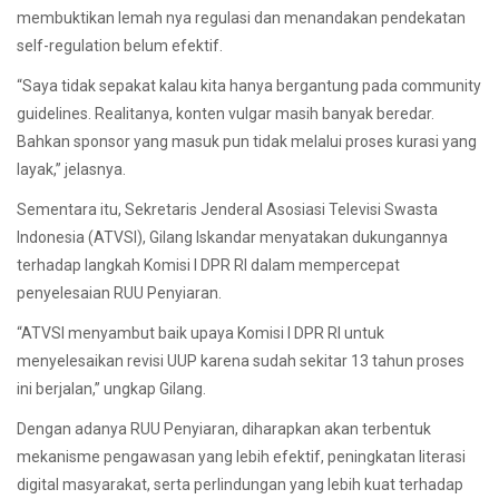
membuktikan lemah nya regulasi dan menandakan pendekatan
self-regulation belum efektif.
“Saya tidak sepakat kalau kita hanya bergantung pada community
guidelines. Realitanya, konten vulgar masih banyak beredar.
Bahkan sponsor yang masuk pun tidak melalui proses kurasi yang
layak,” jelasnya.
Sementara itu, Sekretaris Jenderal Asosiasi Televisi Swasta
Indonesia (ATVSI), Gilang Iskandar menyatakan dukungannya
terhadap langkah Komisi I DPR RI dalam mempercepat
penyelesaian RUU Penyiaran.
“ATVSI menyambut baik upaya Komisi I DPR RI untuk
menyelesaikan revisi UUP karena sudah sekitar 13 tahun proses
ini berjalan,” ungkap Gilang.
Dengan adanya RUU Penyiaran, diharapkan akan terbentuk
mekanisme pengawasan yang lebih efektif, peningkatan literasi
digital masyarakat, serta perlindungan yang lebih kuat terhadap