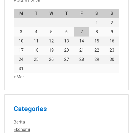
AUGUST 2026
M
T
W
T
F
S
S
1
2
3
4
5
6
7
8
9
10
11
12
13
14
15
16
17
18
19
20
21
22
23
24
25
26
27
28
29
30
31
« Mar
Categories
Berita
Ekonomi