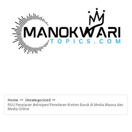
Skip
to
content
Home
Uncategorized
RUU Penyiaran Antisipasi Peredaran Konten Buruk di Media Massa dan
Media Online