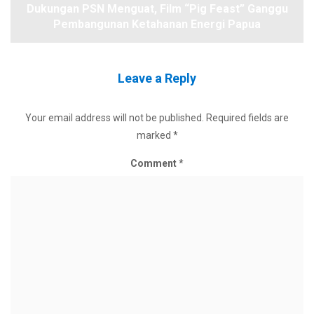
Dukungan PSN Menguat, Film “Pig Feast” Ganggu
Pembangunan Ketahanan Energi Papua
Leave a Reply
Your email address will not be published.
Required fields are
marked
*
Comment
*