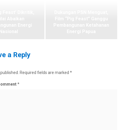
g Feast’ Dikritik,
Dukungan PSN Menguat,
ilai Abaikan
Film “Pig Feast” Ganggu
ngunan Energi
Pembangunan Ketahanan
Nasional
Energi Papua
e a Reply
 published.
Required fields are marked
*
Comment
*