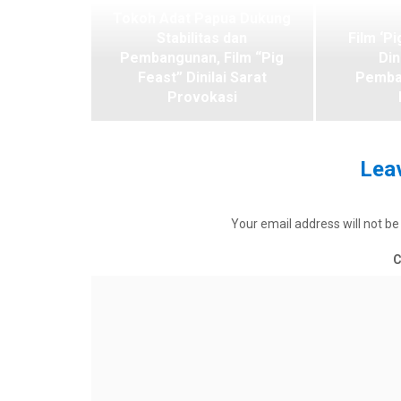
Tokoh Adat Papua Dukung
Stabilitas dan
Film ‘Pi
Pembangunan, Film “Pig
Din
Feast” Dinilai Sarat
Pemba
Provokasi
Leav
Your email address will not be