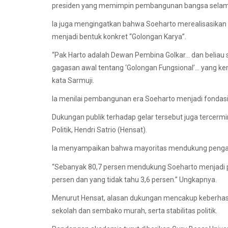
presiden yang memimpin pembangunan bangsa selama l
Ia juga mengingatkan bahwa Soeharto merealisasikan
menjadi bentuk konkret “Golongan Karya”.
“Pak Harto adalah Dewan Pembina Golkar… dan beliau 
gagasan awal tentang ‘Golongan Fungsional’… yang ke
kata Sarmuji.
Ia menilai pembangunan era Soeharto menjadi fondasi
Dukungan publik terhadap gelar tersebut juga tercermi
Politik, Hendri Satrio (Hensat).
Ia menyampaikan bahwa mayoritas mendukung penganu
“Sebanyak 80,7 persen mendukung Soeharto menjadi 
persen dan yang tidak tahu 3,6 persen.” Ungkapnya.
Menurut Hensat, alasan dukungan mencakup keberha
sekolah dan sembako murah, serta stabilitas politik.