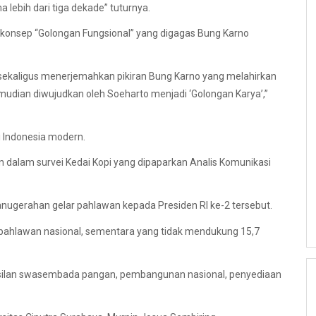
ebih dari tiga dekade” tuturnya.
 konsep “Golongan Fungsional” yang digagas Bung Karno
sekaligus menerjemahkan pikiran Bung Karno yang melahirkan
mudian diwujudkan oleh Soeharto menjadi ‘Golongan Karya’,”
 Indonesia modern.
n dalam survei Kedai Kopi yang dipaparkan Analis Komunikasi
gerahan gelar pahlawan kepada Presiden RI ke-2 tersebut.
pahlawan nasional, sementara yang tidak mendukung 15,7
silan swasembada pangan, pembangunan nasional, penyediaan