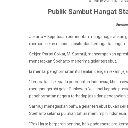
Written by
Admin@manokw
Publik Sambut Hangat St
Uncate
Jakarta – Keputusan pemerintah menganugerahkan gel
memunculkan respons positif dari berbagai kalangan.
Sekjen Partai Golkar, M. Sarmuji, menyampaikan apres
menetapkan Soeharto menerima gelar tersebut.
Ia menilai penghormatan itu sejalan dengan rekam jej
“Terima kasih kepada pemerintah Indonesia, khususny
menganugerahi gelar Pahlawan Nasional kepada presid
penghormatan negara terhadap jasa dan pengabdian be
Sarmuji menegaskan bahwa gelar tersebut bukan sekad
Soeharto selama puluhan tahun memimpin Indonesia.
“Pak Harto berperan penting, baik pada masa pra-k