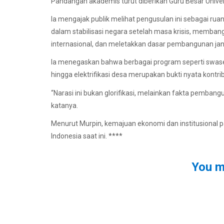
Pandangan akademis turut diberikan Guru Besar Univer
Ia mengajak publik melihat pengusulan ini sebagai ruan
dalam stabilisasi negara setelah masa krisis, memba
internasional, dan meletakkan dasar pembangunan jan
Ia menegaskan bahwa berbagai program seperti swas
hingga elektrifikasi desa merupakan bukti nyata kontri
“Narasi ini bukan glorifikasi, melainkan fakta pemban
katanya.
Menurut Murpin, kemajuan ekonomi dan institusional 
Indonesia saat ini. ****
You m