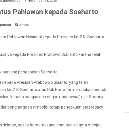
aritopics.com
November 18, 2025
atus Pahlawan kepada Soeharto
gorized
Article
ar Pahlawan Nasional kepada Presiden ke-2 RI Soeharto
iasinya kepada Presiden Prabowo Subianto karena telah
ak panjang pengabdian Soeharto.
a kepada Presiden Prabowo Subianto, yang telah
en ke-2 RI Soeharto atau Pak Harto. Ini merupakan bentuk
liau kepada bangsa dan negara Indonesia,” ujar Sarmuji.
ar penghargaan simbolis, tetapi pengakuan atas legacy
emerdekaan, pasca-kemerdekaan, maupun selama menjadi