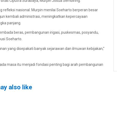
sitas Ciputra Surabaya, Murpin Josua Sembiring.
g refleksi nasional. Murpin menilai Soeharto berperan besar
ngun kembali administrasi, meningkatkan kepercayaan
gka panjang.
embada beras, pembangunan irigasi, puskesmas, posyandu,
busi Soeharto.
gunan yang disepakati banyak sejarawan dan ilmuwan kebijakan,”
pada masa itu menjadi fondasi penting bagi arah pembangunan
ay also like