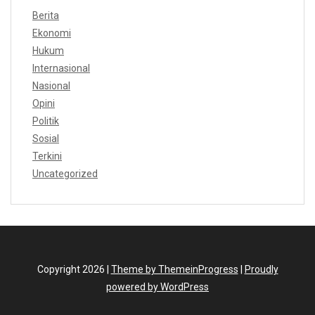
Berita
Ekonomi
Hukum
Internasional
Nasional
Opini
Politik
Sosial
Terkini
Uncategorized
Copyright 2026 |
Theme by ThemeinProgress
|
Proudly
powered by WordPress