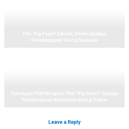
Film ‘Pig Feast’ Dikritik, Dinilai Abaikan
Pembangunan Energi Nasional
Dukungan PSN Menguat, Film “Pig Feast” Ganggu
Pembangunan Ketahanan Energi Papua
Leave a Reply