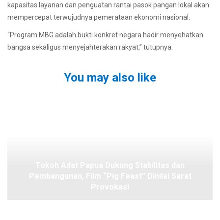
kapasitas layanan dan penguatan rantai pasok pangan lokal akan
mempercepat terwujudnya pemerataan ekonomi nasional.
“Program MBG adalah bukti konkret negara hadir menyehatkan
bangsa sekaligus menyejahterakan rakyat,” tutupnya.
You may also like
Tokoh Adat Papua Dukung Stabilitas dan
Pembangunan, Film “Pig Feast” Dinilai Sarat
Provokasi