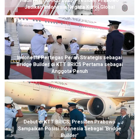
Hadiri KTT BRICS 2025, Presiden Prabowo
Jadikan Indonesia Negara Kunci Global
Indonesia Pertegas Peran Strategis sebagai
Bridge Builder di KTT BRICS Pertama sebagai
Anggota Penuh
Debut di KTT BRICS, Presiden Prabowo
Sampaikan Posisi Indonesia Sebagai ‘Bridge
Builder’