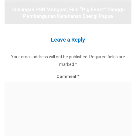
Dukungan PSN Menguat, Film “Pig Feast” Ganggu
Pembangunan Ketahanan Energi Papua
Leave a Reply
Your email address will not be published.
Required fields are
marked
*
Comment
*