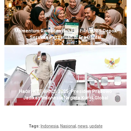
Momentum Ramadan dan Idul Fitri, KNPI Depok
Serukan Persatuan di Era Digital
Hadiri KTT BRICS 2025, Presiden Prabowo
Jadikan Indonesia Negara Kunci Global
Tags:
Indonesia
,
Nasional
,
news
,
update