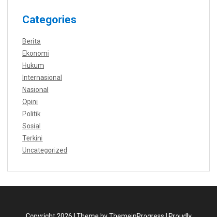
Categories
Berita
Ekonomi
Hukum
Internasional
Nasional
Opini
Politik
Sosial
Terkini
Uncategorized
Copyright 2026 |
Theme by ThemeinProgress
|
Proudly