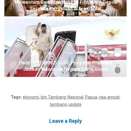
Momentum Ramadan dan Idul Fitri, KNPI Depok
Serukan Persatuan di Era Digital
Hadiri KTT BRICS 2025, Presiden Prabowo
Jadikan Indonesia Negara Kunci Global
Tags:
ekonomi
,
Izin Tambang
,
Nasional
,
Papua
,
raja-ampat
,
tambang
,
update
Leave a Reply