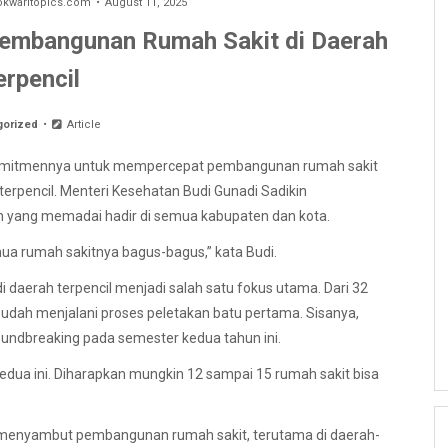
waritopics.com
August 11, 2025
embangunan Rumah Sakit di Daerah
erpencil
gorized
Article
komitmennya untuk mempercepat pembangunan rumah sakit
 terpencil. Menteri Kesehatan Budi Gunadi Sadikin
n yang memadai hadir di semua kabupaten dan kota.
ua rumah sakitnya bagus-bagus,” kata Budi.
daerah terpencil menjadi salah satu fokus utama. Dari 32
sudah menjalani proses peletakan batu pertama. Sisanya,
oundbreaking pada semester kedua tahun ini.
kedua ini. Diharapkan mungkin 12 sampai 15 rumah sakit bisa
menyambut pembangunan rumah sakit, terutama di daerah-