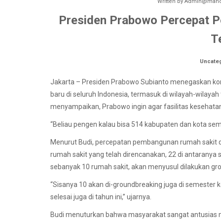
Written by
Admin@manok
Presiden Prabowo Percepat P
T
Uncate
Jakarta – Presiden Prabowo Subianto menegaskan 
baru di seluruh Indonesia, termasuk di wilayah-wilayah
menyampaikan, Prabowo ingin agar fasilitas kesehata
“Beliau pengen kalau bisa 514 kabupaten dan kota sem
Menurut Budi, percepatan pembangunan rumah sakit di 
rumah sakit yang telah direncanakan, 22 di antaranya 
sebanyak 10 rumah sakit, akan menyusul dilakukan gr
“Sisanya 10 akan di-groundbreaking juga di semester 
selesai juga di tahun ini,” ujarnya.
Budi menuturkan bahwa masyarakat sangat antusias 