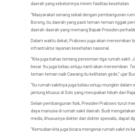
daerah yang sebelumnya minim fasilitas kesehatan.
“Masyarakat senang sekali dengan pembangunan rumah 
Borong, itu daerah yang pasti teman-teman nggak perna
daerah-daerah yang memang Bapak Presiden perhatika
Dalam waktu dekat, Prabowo juga akan meresmikan tig
infrastruktur layanan kesehatan nasional.
“Kita juga bahas tentang peresmian tiga rumah sakit. 
besar. Itu juga beliau setuju nanti akan meresmikan. T
teman-teman naik Cawang itu kelihatan gede,” ujar Bud
“Itu rumah sakitnya juga beliau setuju mungkin dalam 
jantung khusus di Solo yang merupakan hibah dari Ra
Selain pembangunan fisik, Presiden Prabowo turut me
daya manusia di rumah sakit daerah. Budi mengataka
medis, khususnya dokter dan dokter spesialis, dapat di
“Kemudian kita juga bicara mengenai rumah sakit ini 