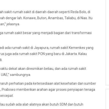
sakit-rumah sakit di daerah-daerah seperti Reda Bolo, di
h dengar lah. Konawe, Buton, Anambas, Taliabu, di Nias. Itu
n,” jelasnya.
a rumah sakit besar yang menjadi bagian dari transformasi
Jadi ada rumah sakit di Jayapura, rumah sakit Kemenkes yang
erus juga ada rumah sakit PON yang baru di Jakarta. Kalau
i.
waktu dekat akan diresmikan beliau, dan ada rumah sakit
ja UAE,” sambungnya.
naruh perhatian pada ketersediaan alat kesehatan dan sumber
n, Prabowo memberikan arahan agar proses penyiapan tenaga
percepat.
kalau sudah ada alat-alatnya akan butuh SDM dan butuh