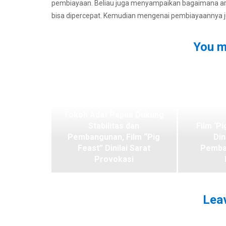
pembiayaan. Beliau juga menyampaikan bagaimana arah
bisa dipercepat. Kemudian mengenai pembiayaannya jug
You m
Tokoh Adat Papua Dukung
Stabilitas dan
Film ‘Pi
Pembangunan, Film “Pig
Din
Feast” Dinilai Sarat
Pemba
Provokasi
Leav