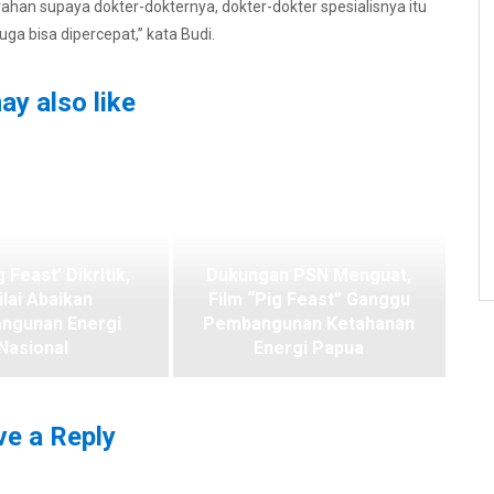
an supaya dokter-dokternya, dokter-dokter spesialisnya itu
a bisa dipercepat,” kata Budi.
ay also like
g Feast’ Dikritik,
Dukungan PSN Menguat,
ilai Abaikan
Film “Pig Feast” Ganggu
ngunan Energi
Pembangunan Ketahanan
Nasional
Energi Papua
e a Reply