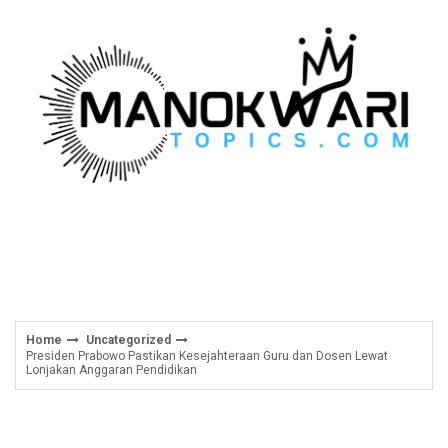
Skip
to
content
Home
Uncategorized
Presiden Prabowo Pastikan Kesejahteraan Guru dan Dosen Lewat
Lonjakan Anggaran Pendidikan