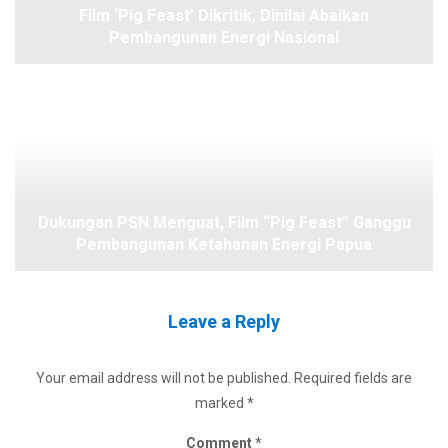
Film ‘Pig Feast’ Dikritik, Dinilai Abaikan
Pembangunan Energi Nasional
Dukungan PSN Menguat, Film “Pig Feast” Ganggu
Pembangunan Ketahanan Energi Papua
Leave a Reply
Your email address will not be published.
Required fields are
marked
*
Comment
*