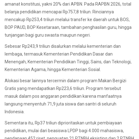
amanat konstitusi, yakni 20% dari APBN. Pada RAPBN 2026, total
belanja pendidikan mencapai Rp757,8 triliun. Rinciannya
mencakup Rp253,4 triliun melalui transfer ke daerah untuk BOS,
BOP PAUD, BOP Kesetaraan, tambahan penghasilan guru, hingga
tunjangan bagi guru swasta maupun negeri.
Sebesar Rp243,9 triliun disalurkan melalui kementerian dan
lembaga, termasuk Kementerian Pendidikan Dasar dan
Menengah, Kementerian Pendidikan Tinggi, Sains, dan Teknologi,
Kementerian Agama, hingga Kementerian Sosial.
Alokasi besar lainnya tercermin dalam program Makan Bergizi
Gratis yang mendapatkan Rp223,6 triliun. Program tersebut
masuk dalam pos anggaran pendidikan karena manfaatnya
langsung menyentuh 71,9 juta siswa dan santri di seluruh
Indonesia.
Sementara itu, Rp37 triliun diprioritaskan untuk pembiayaan
pendidikan, mulai dari beasiswa LPDP bagi 4.000 mahasiswa,
pendanaan 452 riset, penguatan 21 PTNBH eksisting dan 2 PTNBH