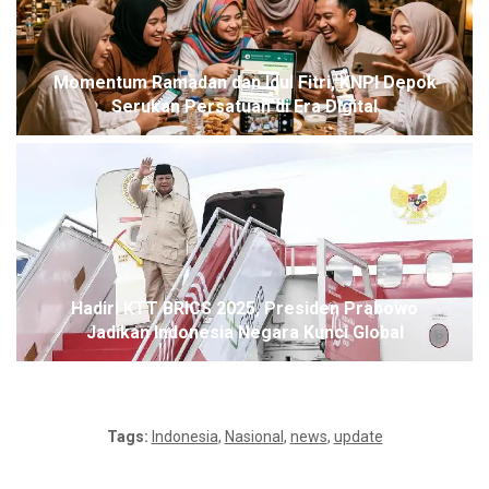
Momentum Ramadan dan Idul Fitri, KNPI Depok
Serukan Persatuan di Era Digital
Hadiri KTT BRICS 2025, Presiden Prabowo
Jadikan Indonesia Negara Kunci Global
Tags:
Indonesia
,
Nasional
,
news
,
update