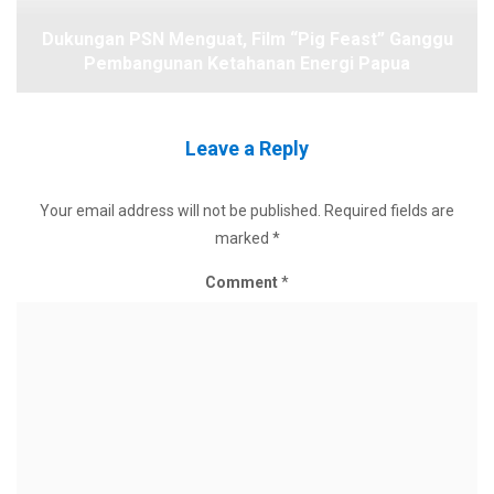
Dukungan PSN Menguat, Film “Pig Feast” Ganggu
Pembangunan Ketahanan Energi Papua
Leave a Reply
Your email address will not be published.
Required fields are
marked
*
Comment
*