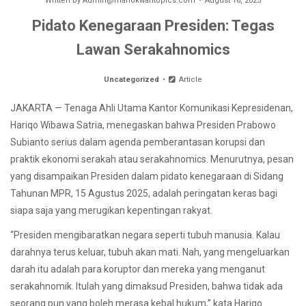
Written by
Admin@manokwaritopics.com
August 16, 2025
Pidato Kenegaraan Presiden: Tegas
Lawan Serakahnomics
Uncategorized
Article
JAKARTA — Tenaga Ahli Utama Kantor Komunikasi Kepresidenan,
Hariqo Wibawa Satria, menegaskan bahwa Presiden Prabowo
Subianto serius dalam agenda pemberantasan korupsi dan
praktik ekonomi serakah atau serakahnomics. Menurutnya, pesan
yang disampaikan Presiden dalam pidato kenegaraan di Sidang
Tahunan MPR, 15 Agustus 2025, adalah peringatan keras bagi
siapa saja yang merugikan kepentingan rakyat.
“Presiden mengibaratkan negara seperti tubuh manusia. Kalau
darahnya terus keluar, tubuh akan mati. Nah, yang mengeluarkan
darah itu adalah para koruptor dan mereka yang menganut
serakahnomik. Itulah yang dimaksud Presiden, bahwa tidak ada
seorang pun yang boleh merasa kebal hukum,” kata Hariqo.