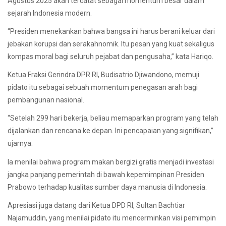
Agustus 2025 akan tercatat sebagai momentum besar dalam
sejarah Indonesia modern.
“Presiden menekankan bahwa bangsa ini harus berani keluar dari
jebakan korupsi dan serakahnomik. Itu pesan yang kuat sekaligus
kompas moral bagi seluruh pejabat dan pengusaha,” kata Hariqo.
Ketua Fraksi Gerindra DPR RI, Budisatrio Djiwandono, memuji
pidato itu sebagai sebuah momentum penegasan arah bagi
pembangunan nasional.
“Setelah 299 hari bekerja, beliau memaparkan program yang telah
dijalankan dan rencana ke depan. Ini pencapaian yang signifikan,”
ujarnya.
Ia menilai bahwa program makan bergizi gratis menjadi investasi
jangka panjang pemerintah di bawah kepemimpinan Presiden
Prabowo terhadap kualitas sumber daya manusia di Indonesia.
Apresiasi juga datang dari Ketua DPD RI, Sultan Bachtiar
Najamuddin, yang menilai pidato itu mencerminkan visi pemimpin