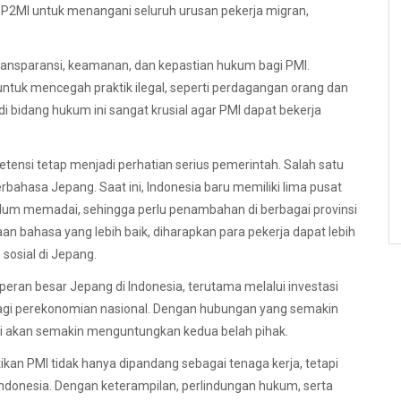
MI untuk menangani seluruh urusan pekerja migran,
ansparansi, keamanan, dan kepastian hukum bagi PMI.
ntuk mencegah praktik ilegal, seperti perdagangan orang dan
 bidang hukum ini sangat krusial agar PMI dapat bekerja
tensi tetap menjadi perhatian serius pemerintah. Salah satu
hasa Jepang. Saat ini, Indonesia baru memiliki lima pusat
belum memadai, sehingga perlu penambahan di berbagai provinsi
an bahasa yang lebih baik, diharapkan para pekerja dapat lebih
sosial di Jepang.
ran besar Jepang di Indonesia, terutama melalui investasi
 bagi perekonomian nasional. Dengan hubungan yang semakin
ini akan semakin menguntungkan kedua belah pihak.
n PMI tidak hanya dipandang sebagai tenaga kerja, tetapi
donesia. Dengan keterampilan, perlindungan hukum, serta