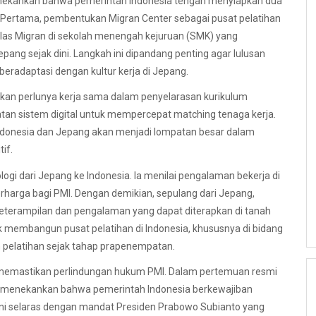
enekankan bahwa pemerintah Indonesia tengah menyiapkan dua
. Pertama, pembentukan Migran Center sebagai pusat pelatihan
las Migran di sekolah menengah kejuruan (SMK) yang
ng sejak dini. Langkah ini dipandang penting agar lulusan
beradaptasi dengan kultur kerja di Jepang.
kan perlunya kerja sama dalam penyelarasan kurikulum
atan sistem digital untuk mempercepat matching tenaga kerja.
 Indonesia dan Jepang akan menjadi lompatan besar dalam
if.
ologi dari Jepang ke Indonesia. Ia menilai pengalaman bekerja di
rharga bagi PMI. Dengan demikian, sepulang dari Jepang,
eterampilan dan pengalaman yang dapat diterapkan di tanah
k membangun pusat pelatihan di Indonesia, khususnya di bidang
 pelatihan sejak tahap prapenempatan.
 memastikan perlindungan hukum PMI. Dalam pertemuan resmi
a menekankan bahwa pemerintah Indonesia berkewajiban
ini selaras dengan mandat Presiden Prabowo Subianto yang