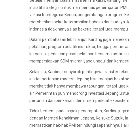
Setelah menyampaikan rasa terima kasih, Karding m
inisiatif strategis untuk memperluas penempatan PMI
vokasi terintegrasi. Kedua, pengembangan program Ke
memberikan bekal keterampilan bahasa dan budaya Jepa
Indonesia tidak hanya siap bekerja, tetapi juga mampu 
Dalam pembahasan lebih lanjut, Karding juga menekan
pelatihan, program pelatih instruktur, hingga pemanfa
Ia menilai, pendirian pusat pelatihan bersama antara
mempersiapkan SDM migran yang unggul dan kompetit
Selain itu, Karding menyoroti pentingnya transfer tekn
sektor pertanian modern Jepang bisa menjadi bekal be
mereka tidak hanya membawa tabungan, tetapi juga k
air. Pemerintah pun mendorong investasi Jepang untu
pertanian dan perikanan, demi memperkuat ekosistem
Tidak berhenti pada aspek penempatan, Karding juga
dengan Menteri Kehakiman Jepang, Keisuke Suzuki, i
memastikan hak-hak PMI terlindungi sepenuhnya. Hal 