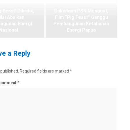
g Feast’ Dikritik,
Dukungan PSN Menguat,
ilai Abaikan
Film “Pig Feast” Ganggu
ngunan Energi
Pembangunan Ketahanan
Nasional
Energi Papua
e a Reply
 published.
Required fields are marked
*
Comment
*