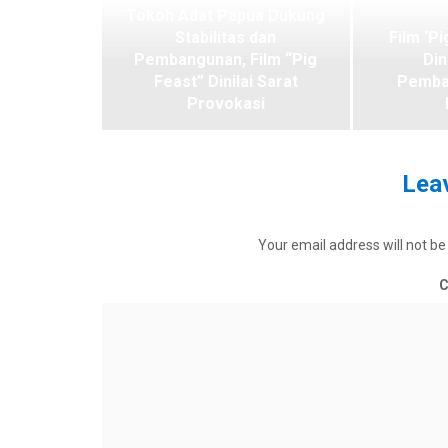
Tokoh Adat Papua Dukung
Stabilitas dan
Film ‘Pi
Pembangunan, Film “Pig
Din
Feast” Dinilai Sarat
Pemba
Provokasi
Leav
Your email address will not be