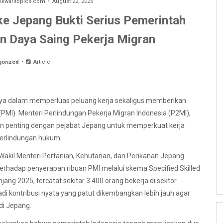
waritopics.com
August 22, 2025
e Jepang Bukti Serius Pemerintah
an Daya Saing Pekerja Migran
gorized
Article
nya dalam memperluas peluang kerja sekaligus memberikan
PMI). Menteri Perlindungan Pekerja Migran Indonesia (P2MI),
an penting dengan pejabat Jepang untuk memperkuat kerja
erlindungan hukum.
akil Menteri Pertanian, Kehutanan, dan Perikanan Jepang
erhadap penyerapan ribuan PMI melalui skema Specified Skilled
ang 2025, tercatat sekitar 3.400 orang bekerja di sektor
adi kontribusi nyata yang patut dikembangkan lebih jauh agar
di Jepang.