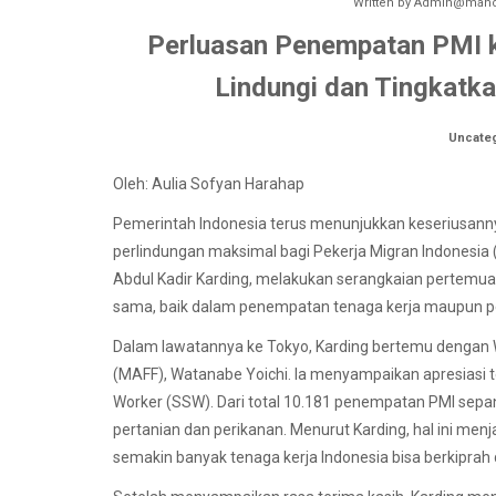
Written by
Admin@manok
Perluasan Penempatan PMI k
Lindungi dan Tingkatk
Uncate
Oleh: Aulia Sofyan Harahap
Pemerintah Indonesia terus menunjukkan keseriusan
perlindungan maksimal bagi Pekerja Migran Indonesia (
Abdul Kadir Karding, melakukan serangkaian pertemu
sama, baik dalam penempatan tenaga kerja maupun p
Dalam lawatannya ke Tokyo, Karding bertemu dengan W
(MAFF), Watanabe Yoichi. Ia menyampaikan apresiasi t
Worker (SSW). Dari total 10.181 penempatan PMI sepanj
pertanian dan perikanan. Menurut Karding, hal ini menj
semakin banyak tenaga kerja Indonesia bisa berkiprah 