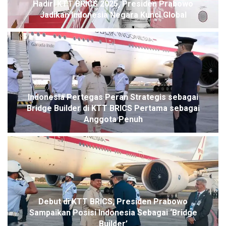
Hadiri KTT BRICS 2025, Presiden Prabowo
Jadikan Indonesia Negara Kunci Global
Indonesia Pertegas Peran Strategis sebagai
Bridge Builder di KTT BRICS Pertama sebagai
Anggota Penuh
Debut di KTT BRICS, Presiden Prabowo
Sampaikan Posisi Indonesia Sebagai ‘Bridge
Builder’