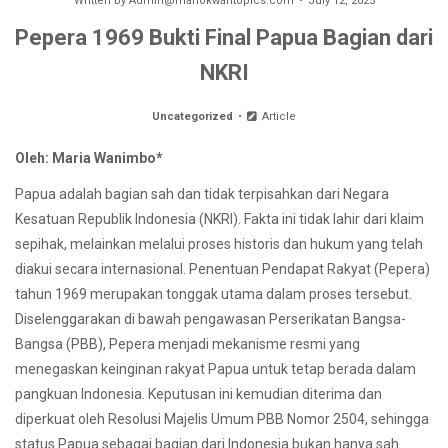
Written by
Admin@manokwaritopics.com
July 12, 2025
Pepera 1969 Bukti Final Papua Bagian dari
NKRI
Uncategorized
Article
Oleh: Maria Wanimbo*
Papua adalah bagian sah dan tidak terpisahkan dari Negara
Kesatuan Republik Indonesia (NKRI). Fakta ini tidak lahir dari klaim
sepihak, melainkan melalui proses historis dan hukum yang telah
diakui secara internasional. Penentuan Pendapat Rakyat (Pepera)
tahun 1969 merupakan tonggak utama dalam proses tersebut.
Diselenggarakan di bawah pengawasan Perserikatan Bangsa-
Bangsa (PBB), Pepera menjadi mekanisme resmi yang
menegaskan keinginan rakyat Papua untuk tetap berada dalam
pangkuan Indonesia. Keputusan ini kemudian diterima dan
diperkuat oleh Resolusi Majelis Umum PBB Nomor 2504, sehingga
status Papua sebagai bagian dari Indonesia bukan hanya sah