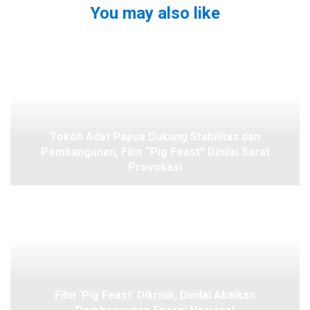
You may also like
Tokoh Adat Papua Dukung Stabilitas dan
Pembangunan, Film “Pig Feast” Dinilai Sarat
Provokasi
Film ‘Pig Feast’ Dikritik, Dinilai Abaikan