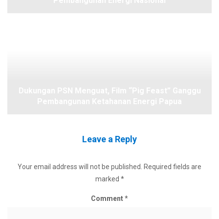
Pembangunan Energi Nasional
Dukungan PSN Menguat, Film “Pig Feast” Ganggu
Pembangunan Ketahanan Energi Papua
Leave a Reply
Your email address will not be published.
Required fields are
marked
*
Comment
*