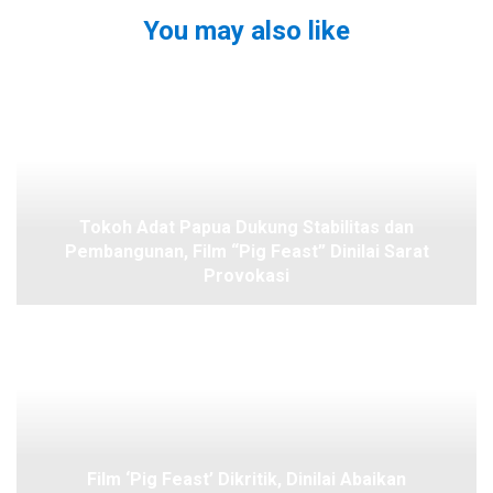
You may also like
Tokoh Adat Papua Dukung Stabilitas dan
Pembangunan, Film “Pig Feast” Dinilai Sarat
Provokasi
Film ‘Pig Feast’ Dikritik, Dinilai Abaikan