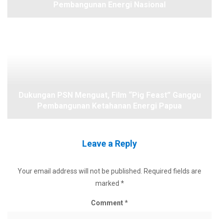
Pembangunan Energi Nasional
Dukungan PSN Menguat, Film “Pig Feast” Ganggu
Pembangunan Ketahanan Energi Papua
Leave a Reply
Your email address will not be published.
Required fields are
marked
*
Comment
*