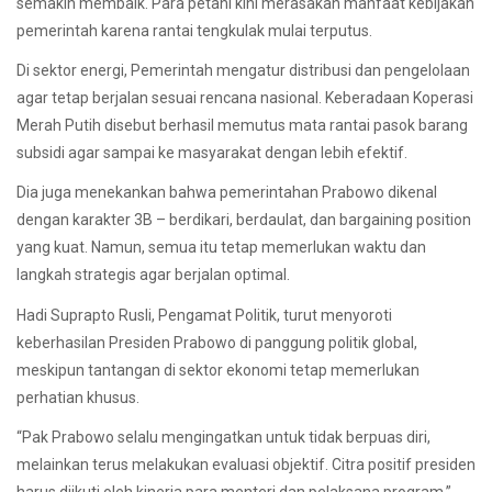
semakin membaik. Para petani kini merasakan manfaat kebijakan
pemerintah karena rantai tengkulak mulai terputus.
Di sektor energi, Pemerintah mengatur distribusi dan pengelolaan
agar tetap berjalan sesuai rencana nasional. Keberadaan Koperasi
Merah Putih disebut berhasil memutus mata rantai pasok barang
subsidi agar sampai ke masyarakat dengan lebih efektif.
Dia juga menekankan bahwa pemerintahan Prabowo dikenal
dengan karakter 3B – berdikari, berdaulat, dan bargaining position
yang kuat. Namun, semua itu tetap memerlukan waktu dan
langkah strategis agar berjalan optimal.
Hadi Suprapto Rusli, Pengamat Politik, turut menyoroti
keberhasilan Presiden Prabowo di panggung politik global,
meskipun tantangan di sektor ekonomi tetap memerlukan
perhatian khusus.
“Pak Prabowo selalu mengingatkan untuk tidak berpuas diri,
melainkan terus melakukan evaluasi objektif. Citra positif presiden
harus diikuti oleh kinerja para menteri dan pelaksana program,”