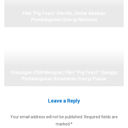
Film ‘Pig Feast’ Dikritik, Dinilai Abaikan
Pembangunan Energi Nasional
Dukungan PSN Menguat, Film “Pig Feast” Ganggu
Pembangunan Ketahanan Energi Papua
Leave a Reply
Your email address will not be published.
Required fields are
marked
*