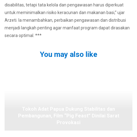
disabilitas, tetapi tata kelola dan pengawasan harus diperkuat
untuk meminimalkan risiko keracunan dan makanan basi,” ujar
Arzeti. Ia menambahkan, perbaikan pengawasan dan distribusi
menjadi langkah penting agar manfaat program dapat dirasakan
secara optimal. ***
You may also like
Tokoh Adat Papua Dukung Stabilitas dan
Pembangunan, Film “Pig Feast” Dinilai Sarat
Provokasi