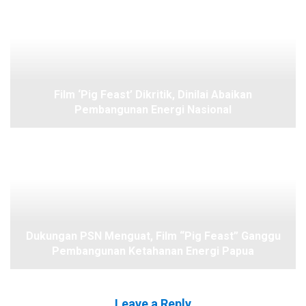
Film ‘Pig Feast’ Dikritik, Dinilai Abaikan
Pembangunan Energi Nasional
Dukungan PSN Menguat, Film “Pig Feast” Ganggu
Pembangunan Ketahanan Energi Papua
Leave a Reply