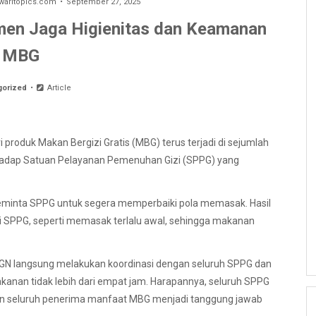
aritopics.com
September 27, 2025
en Jaga Higienitas dan Keamanan
MBG
gorized
Article
 produk Makan Bergizi Gratis (MBG) terus terjadi di sejumlah
hadap Satuan Pelayanan Pemenuhan Gizi (SPPG) yang
eminta SPPG untuk segera memperbaiki pola memasak. Hasil
i SPPG, seperti memasak terlalu awal, sehingga makanan
 BGN langsung melakukan koordinasi dengan seluruh SPPG dan
kanan tidak lebih dari empat jam. Harapannya, seluruh SPPG
an seluruh penerima manfaat MBG menjadi tanggung jawab