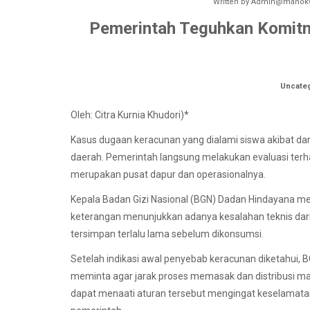
Written by
Admin@manokw
Pemerintah Teguhkan Komitm
Uncate
Oleh: Citra Kurnia Khudori)*
Kasus dugaan keracunan yang dialami siswa akibat dari
daerah. Pemerintah langsung melakukan evaluasi ter
merupakan pusat dapur dan operasionalnya.
Kepala Badan Gizi Nasional (BGN) Dadan Hindayana m
keterangan menunjukkan adanya kesalahan teknis dar
tersimpan terlalu lama sebelum dikonsumsi.
Setelah indikasi awal penyebab keracunan diketahui,
meminta agar jarak proses memasak dan distribusi ma
dapat menaati aturan tersebut mengingat keselamat