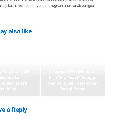
 lagi kasus keracunan yang merugikan anak-anak bangsa.
ay also like
g Feast’ Dikritik,
Dukungan PSN Menguat,
ilai Abaikan
Film “Pig Feast” Ganggu
ngunan Energi
Pembangunan Ketahanan
Nasional
Energi Papua
e a Reply