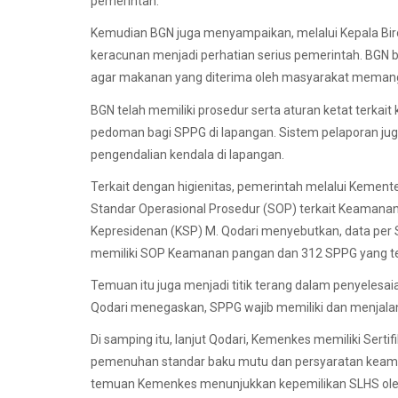
pemerintah.
Kemudian BGN juga menyampaikan, melalui Kepala Bir
keracunan menjadi perhatian serius pemerintah. B
agar makanan yang diterima oleh masyarakat memang 
BGN telah memiliki prosedur serta aturan ketat terka
pedoman bagi SPPG di lapangan. Sistem pelaporan ju
pengendalian kendala di lapangan.
Terkait dengan higienitas, pemerintah melalui Keme
Standar Operasional Prosedur (SOP) terkait Keaman
Kepresidenan (KSP) M. Qodari menyebutkan, data per
memiliki SOP Keamanan pangan dan 312 SPPG yang te
Temuan itu juga menjadi titik terang dalam penyelesaia
Qodari menegaskan, SPPG wajib memiliki dan menjala
Di samping itu, lanjut Qodari, Kemenkes memiliki Sertifi
pemenuhan standar baku mutu dan persyaratan keama
temuan Kemenkes menunjukkan kepemilikan SLHS ole