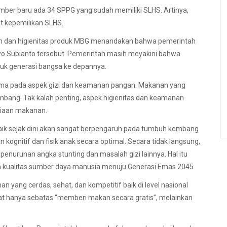
ber baru ada 34 SPPG yang sudah memiliki SLHS. Artinya,
t kepemilikan SLHS.
n dan higienitas produk MBG menandakan bahwa pemerintah
o Subianto tersebut. Pemerintah masih meyakini bahwa
k generasi bangsa ke depannya.
ama pada aspek gizi dan keamanan pangan. Makanan yang
imbang. Tak kalah penting, aspek higienitas dan keamanan
diaan makanan.
ik sejak dini akan sangat berpengaruh pada tumbuh kembang
gnitif dan fisik anak secara optimal. Secara tidak langsung,
enurunan angka stunting dan masalah gizi lainnya. Hal itu
n kualitas sumber daya manusia menuju Generasi Emas 2045.
yang cerdas, sehat, dan kompetitif baik di level nasional
hat hanya sebatas “memberi makan secara gratis”, melainkan