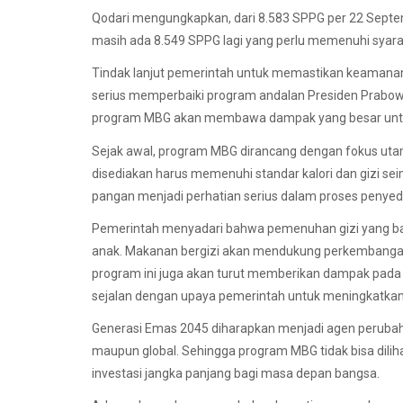
Qodari mengungkapkan, dari 8.583 SPPG per 22 Septem
masih ada 8.549 SPPG lagi yang perlu memenuhi syara
Tindak lanjut pemerintah untuk memastikan keamana
serius memperbaiki program andalan Presiden Prabow
program MBG akan membawa dampak yang besar untu
Sejak awal, program MBG dirancang dengan fokus ut
disediakan harus memenuhi standar kalori dan gizi se
pangan menjadi perhatian serius dalam proses penye
Pemerintah menyadari bahwa pemenuhan gizi yang ba
anak. Makanan bergizi akan mendukung perkembangan ko
program ini juga akan turut memberikan dampak pada p
sejalan dengan upaya pemerintah untuk meningkatka
Generasi Emas 2045 diharapkan menjadi agen perubahan 
maupun global. Sehingga program MBG tidak bisa dili
investasi jangka panjang bagi masa depan bangsa.