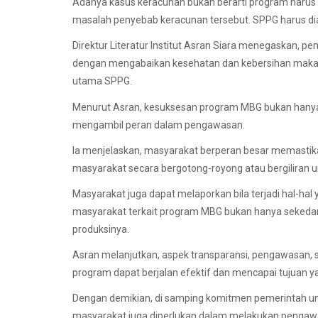
Adanya kasus keracunan bukan berarti program harus 
masalah penyebab keracunan tersebut. SPPG harus diaw
Direktur Literatur Institut Asran Siara menegaskan, p
dengan mengabaikan kesehatan dan kebersihan makana
utama SPPG.
Menurut Asran, kesuksesan program MBG bukan hanya
mengambil peran dalam pengawasan.
Ia menjelaskan, masyarakat berperan besar memastikan
masyarakat secara bergotong-royong atau bergiliran
Masyarakat juga dapat melaporkan bila terjadi hal-hal
masyarakat terkait program MBG bukan hanya sekedar p
produksinya.
Asran melanjutkan, aspek transparansi, pengawasan, se
program dapat berjalan efektif dan mencapai tujuan y
Dengan demikian, di samping komitmen pemerintah unt
masyarakat juga diperlukan dalam melakukan pengawa