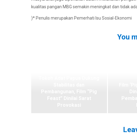
kualitas pangan MBG semakin meningkat dan tidak ada
)* Penulis merupakan Pemerhati Isu Sosial-Ekonomi
You m
Tokoh Adat Papua Dukung
Stabilitas dan
Film ‘Pi
Pembangunan, Film “Pig
Din
Feast” Dinilai Sarat
Pemba
Provokasi
Leav