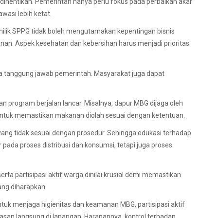
dihentikan. Pemerintah hanya perlu fokus pada perbaikan akar
asi lebih ketat.
emilik SPPG tidak boleh mengutamakan kepentingan bisnis
n. Aspek kesehatan dan kebersihan harus menjadi prioritas
 tanggung jawab pemerintah. Masyarakat juga dapat
 program berjalan lancar. Misalnya, dapur MBG dijaga oleh
 untuk memastikan makanan diolah sesuai dengan ketentuan.
 yang tidak sesuai dengan prosedur. Sehingga edukasi terhadap
ada proses distribusi dan konsumsi, tetapi juga proses
rta partisipasi aktif warga dinilai krusial demi memastikan
ang diharapkan.
uk menjaga higienitas dan keamanan MBG, partisipasi aktif
san langsung di lapangan. Harapannya, kontrol terhadap