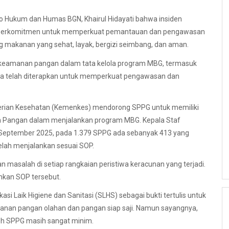
o Hukum dan Humas BGN, Khairul Hidayati bahwa insiden
GN berkomitmen untuk memperkuat pemantauan dan pengawasan
makanan yang sehat, layak, bergizi seimbang, dan aman.
it keamanan pangan dalam tata kelola program MBG, termasuk
ga telah diterapkan untuk memperkuat pengawasan dan
nterian Kesehatan (Kemenkes) mendorong SPPG untuk memiliki
an Pangan dalam menjalankan program MBG. Kepala Staf
 September 2025, pada 1.379 SPPG ada sebanyak 413 yang
lah menjalankan sesuai SOP.
n masalah di setiap rangkaian peristiwa keracunan yang terjadi.
nkan SOP tersebut.
kasi Laik Higiene dan Sanitasi (SLHS) sebagai bukti tertulis untuk
nan pangan olahan dan pangan siap saji. Namun sayangnya,
h SPPG masih sangat minim.