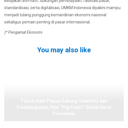
kebijakan afirmatif, dukungan pembiayaan, fasilitasi pasar,
standardisasi, serta digitalisasi, UMKM Indonesia diyakini mampu
menjadi tulang punggung kemandirian ekonomi nasional
sekaligus pemain penting di pasar internasional.
)* Pengamat Ekonomi
You may also like
Tokoh Adat Papua Dukung Stabilitas dan
Pembangunan, Film “Pig Feast” Dinilai Sarat
Provokasi