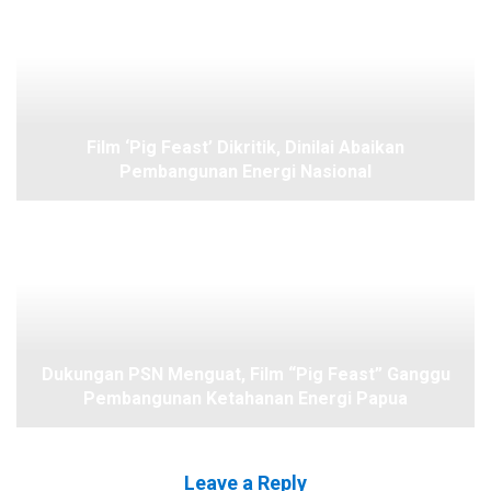
Film ‘Pig Feast’ Dikritik, Dinilai Abaikan
Pembangunan Energi Nasional
Dukungan PSN Menguat, Film “Pig Feast” Ganggu
Pembangunan Ketahanan Energi Papua
Leave a Reply