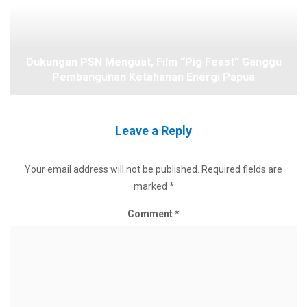
Dukungan PSN Menguat, Film “Pig Feast” Ganggu
Pembangunan Ketahanan Energi Papua
Leave a Reply
Your email address will not be published.
Required fields are
marked
*
Comment
*