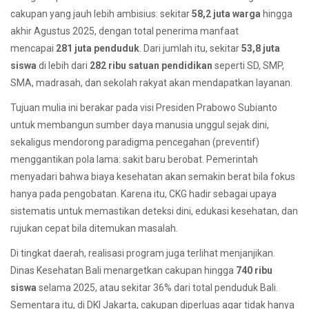
cakupan yang jauh lebih ambisius: sekitar
58,2 juta warga
hingga
akhir Agustus 2025, dengan total penerima manfaat
mencapai
281 juta penduduk
. Dari jumlah itu, sekitar
53,8 juta
siswa
di lebih dari
282 ribu satuan pendidikan
seperti SD, SMP,
SMA, madrasah, dan sekolah rakyat akan mendapatkan layanan.
Tujuan mulia ini berakar pada visi Presiden Prabowo Subianto
untuk membangun sumber daya manusia unggul sejak dini,
sekaligus mendorong paradigma pencegahan (preventif)
menggantikan pola lama: sakit baru berobat. Pemerintah
menyadari bahwa biaya kesehatan akan semakin berat bila fokus
hanya pada pengobatan. Karena itu, CKG hadir sebagai upaya
sistematis untuk memastikan deteksi dini, edukasi kesehatan, dan
rujukan cepat bila ditemukan masalah.
Di tingkat daerah, realisasi program juga terlihat menjanjikan.
Dinas Kesehatan Bali menargetkan cakupan hingga
740 ribu
siswa
selama 2025, atau sekitar 36% dari total penduduk Bali.
Sementara itu, di DKI Jakarta, cakupan diperluas agar tidak hanya