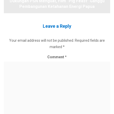
Dukungan PSN Menguat, Film “Pig Feast” Ganggu
Pembangunan Ketahanan Energi Papua
Leave a Reply
Your email address will not be published.
Required fields are
marked
*
Comment
*