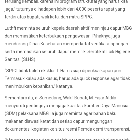
terulang kembali, karena ini program struktural yang harus kita
jaga,” tuturnya di hadapan lebih dari 4.000 peserta rapat yang
terdiri atas bupati, wali kota, dan mitra SPPG.
Luthfi meminta seluruh kepala daerah aktif meninjau dapur MBG
dan memastikan keterbukaan pengawasan. Pihaknya juga
mendorong Dinas Kesehatan memperketat verifikasi lapangan
serta memastikan seluruh dapur memiliki Sertifikat Laik Higiene
Sanitasi (SLHS).
“SPPG tidak boleh eksklusif. Harus siap diperiksa kapan pun.
Termasuk kalau ada kasus, harus ada quick response agar tidak
menimbulkan kepanikan,” katanya.
Sementara itu, di Sumedang, Wakil Bupati, M. Fajar Aldila
menyoroti pentingnya menjaga kualitas Sumber Daya Manusia
(SDM) pelaksana MBG. Ia juga meminta agar bahan baku
makanan diawasi ketat dan setiap dapur mengunggah
dokumentasi kegiatan ke situs resmi Pemda demi transparansi.