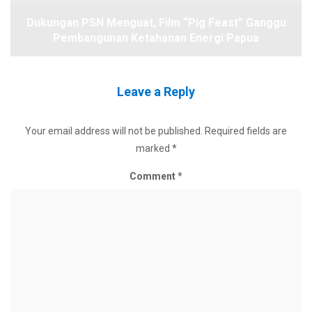
Dukungan PSN Menguat, Film “Pig Feast” Ganggu
Pembangunan Ketahanan Energi Papua
Leave a Reply
Your email address will not be published.
Required fields are
marked
*
Comment
*