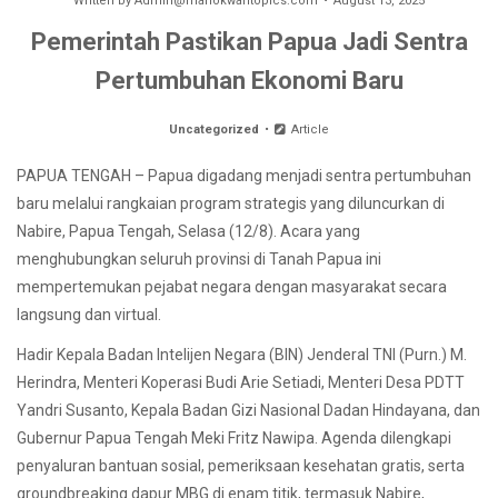
Written by
Admin@manokwaritopics.com
August 13, 2025
Pemerintah Pastikan Papua Jadi Sentra
Pertumbuhan Ekonomi Baru
Uncategorized
Article
PAPUA TENGAH – Papua digadang menjadi sentra pertumbuhan
baru melalui rangkaian program strategis yang diluncurkan di
Nabire, Papua Tengah, Selasa (12/8). Acara yang
menghubungkan seluruh provinsi di Tanah Papua ini
mempertemukan pejabat negara dengan masyarakat secara
langsung dan virtual.
Hadir Kepala Badan Intelijen Negara (BIN) Jenderal TNI (Purn.) M.
Herindra, Menteri Koperasi Budi Arie Setiadi, Menteri Desa PDTT
Yandri Susanto, Kepala Badan Gizi Nasional Dadan Hindayana, dan
Gubernur Papua Tengah Meki Fritz Nawipa. Agenda dilengkapi
penyaluran bantuan sosial, pemeriksaan kesehatan gratis, serta
groundbreaking dapur MBG di enam titik, termasuk Nabire,