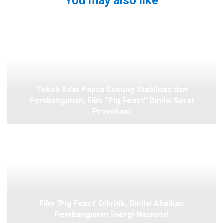
You may also like
Tokoh Adat Papua Dukung Stabilitas dan
Pembangunan, Film “Pig Feast” Dinilai Sarat
Provokasi
Film ‘Pig Feast’ Dikritik, Dinilai Abaikan
Pembangunan Energi Nasional