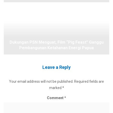
Dukungan PSN Menguat, Film “Pig Feast” Ganggu
Pembangunan Ketahanan Energi Papua
Leave a Reply
Your email address will not be published.
Required fields are
marked
*
Comment
*